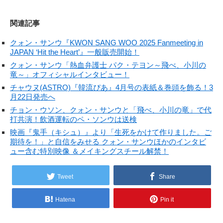
関連記事
クォン・サンウ『KWON SANG WOO 2025 Fanmeeting in
JAPAN ‘Hit the Heart’』一般販売開始！
クォン・サンウ「熱血弁護士 パク・テヨン～飛べ、小川の
竜～」オフィシャルインタビュー！
チャウヌ(ASTRO)『韓流ぴあ』4月号の表紙＆巻頭を飾る！3
月22日発売へ
チョン・ウソン、クォン・サンウと「飛べ、小川の竜」で代
打共演！飲酒運転のペ・ソンウは送検
映画『鬼手（キシュ）』より「生死をかけて作りました。ご
期待を！」と自信をみせる クォン・サンウほかのインタビ
ュー含む特別映像 ＆メイキングスチール解禁！
Tweet
Share
Hatena
Pin it