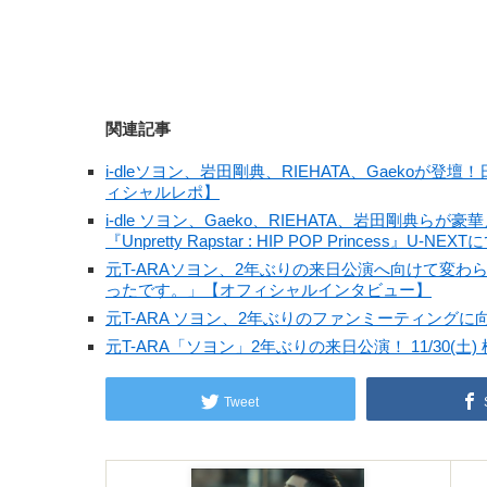
関連記事
i-dleソヨン、岩田剛典、RIEHATA、Gaekoが登壇！日韓
ィシャルレポ】
i-dle ソヨン、Gaeko、RIEHATA、岩田剛
『Unpretty Rapstar : HIP POP Princess』U-N
元T-ARAソヨン、2年ぶりの来日公演へ向けて変
ったです。」【オフィシャルインタビュー】
元T-ARA ソヨン、2年ぶりのファンミーティング
元T-ARA「ソヨン」2年ぶりの来日公演！ 11/30(
Tweet