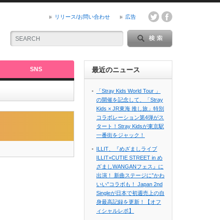
リリース/お問い合わせ
広告
SNS
最近のニュース
「Stray Kids World Tour 」
の開催を記念して、「Stray
Kids × JR東海 推し旅」特別
コラボレーション第4弾がス
タート！Stray Kidsが東京駅
一番街をジャック！
ILLIT、『めざましライブ
ILLIT×CUTIE STREET in め
ざましWANGANフェス』に
出演！ 新曲ステージに”かわ
いい”コラボも！ Japan 2nd
Singleが日本で初週売上の自
身最高記録を更新！【オフ
ィシャルレポ】