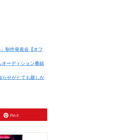
ncess』制作発表会【オフ
イバルオーディション番組
知らせがとても嬉しか
Pin it