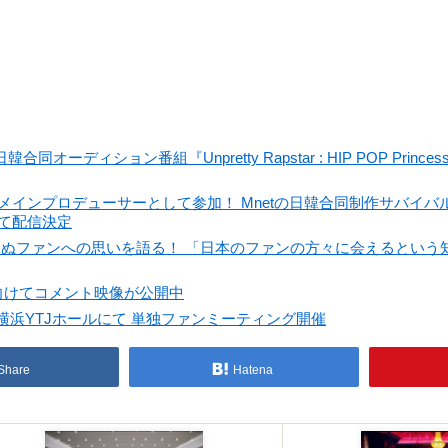
合同オーディション番組『Unpretty Rapstar : HIP POP Pri
典らが豪華メインプロデューサーとして参加！ Mnetの日韓合同制作サバ
EXTにて配信決定
わらぬファンへの思いを語る！ 「日本のファンの方々に会えるという
に向けてコメント映像が公開中
土) 横浜YTJホールにて 単独ファンミーティング開催
Share
Hatena