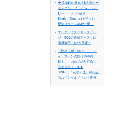
全員10代の日本人5人組ボー
イズグループ「VIBY」(バイ
ビー）、3rd Digital
Single「Gotcha (ガチャ)」
配信リリース&MV公開！
マーダーミステリーステー
ジ 9/22の追加キャストに
藤原倫己、UKが決定！
【取材レポ】ME:I（ミーア
イ）ファンの掛け声を絶
賛！「この曲で絶対紅白に
出ような！」4TH
SINGLE『花咲く道』発売記
念スペシャルイベント開催