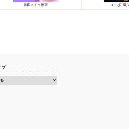
韓国メイク動画
BTS(防弾
イブ