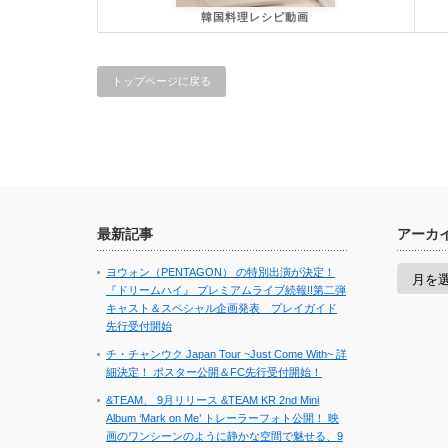
韓国料理レシピ動画
トップページに戻る
最新記事
アーカ
ア
ヨウォン（PENTAGON） の特別出演が決定！
ー
『ドリームハイ』 プレミアムライブ続報!!第二弾
カ
キャスト＆スペシャル企画発表 プレイガイド
イ
先行受付開始
ブ
チ・チャンウク Japan Tour ~Just Come With~ 詳
細決定！ ポスター公開＆FC先行受付開始！
&TEAM、 9月リリース &TEAM KR 2nd Mini
Album ‘Mark on Me’ トレーラーフォト公開！ 映
画のワンシーンのように静かな空間で魅せる、9