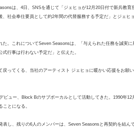
n Seasonsは、4日、SNSを通じて「ジェヒョが12月20日付で新兵
後、社会奉仕要員として約2年間の代替服務する予定だ」とジェヒ
。これについてSeven Seasonsは、「与えられた任務を誠実
公式行事は行わない予定だ」と伝えた。
て戻ってくる、当社のアーティスト ジェヒョに暖かい応援をお願
してデビュー、Block Bのサブボーカルとして活動してきた。1990年1
ることになる。
発表し、残りの6人のメンバーは、Seven Seasonsと再契約を結ん