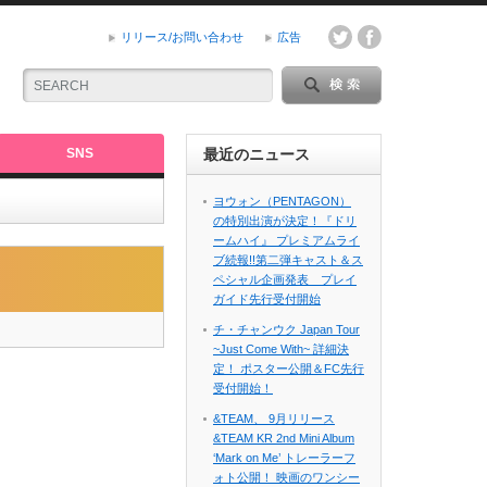
リリース/お問い合わせ
広告
SNS
最近のニュース
」
ヨウォン（PENTAGON）
の特別出演が決定！『ドリ
ームハイ』 プレミアムライ
ブ続報!!第二弾キャスト＆ス
ペシャル企画発表 プレイ
ガイド先行受付開始
チ・チャンウク Japan Tour
~Just Come With~ 詳細決
定！ ポスター公開＆FC先行
受付開始！
&TEAM、 9月リリース
&TEAM KR 2nd Mini Album
‘Mark on Me’ トレーラーフ
ォト公開！ 映画のワンシー