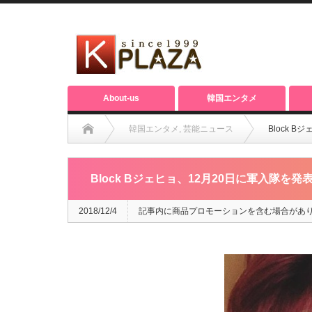
About-us
韓国エンタメ
韓国エンタメ
,
芸能ニュース
Block
Block Bジェヒョ、12月20日に軍入隊
2018/12/4
記事内に商品プロモーションを含む場合があ