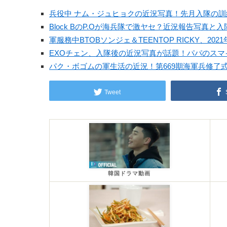
兵役中 ナム・ジュヒョクの近況写真！先月入隊の
Block BのP.Oが海兵隊で激ヤセ？近況報告写真と
軍服務中BTOBソンジェ＆TEENTOP RICKY、2
EXOチェン、入隊後の近況写真が話題！パパのス
パク・ボゴムの軍生活の近況！第669期海軍兵修了
Tweet
韓国ドラマ動画