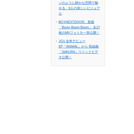
ンのように静かな空間で魅
せる、9人の美しいビジュア
ル
BOYNEXTDOOR、新曲
「Boom Boom Boom」 全27
枚のMVフォトを一挙公開！
JO1 全米デビュー
EP『ANIMAL』から 収録曲
「SAKURA」リリックビデ
オ公開！