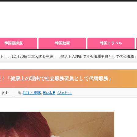
韓国語講座
韓国動画
韓国トラベル
 Bジェヒョ、12月20日に軍入隊を発表！「健康上の理由で社会服務要員として代替服務
を発表！「健康上の理由で社会服務要員として代替服務」
ります
兵役・軍隊
,
Block B
,
ジェヒョ