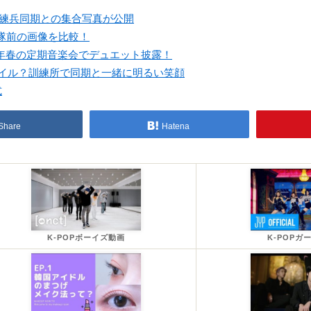
訓練兵同期との集合写真が公開
入隊前の画像を比較！
021年春の定期音楽会でデュエット披露！
マイル？訓練所で同期と一緒に明るい笑顔
式
Share
Hatena
K-POPボーイズ動画
K-POPガ