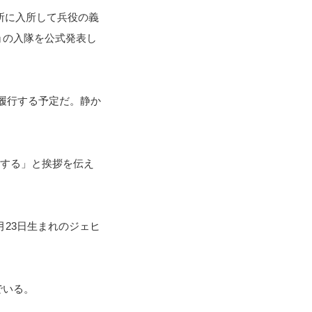
教育所に入所して兵役の義
ョの入隊を公式発表し
に履行する予定だ。静か
いする」と挨拶を伝え
2月23日生まれのジェヒ
でいる。