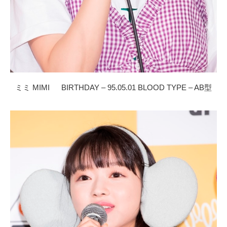
ミミ MIMI BIRTHDAY – 95.05.01 BLOOD TYPE – AB型