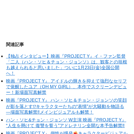
関連記事
【独占インタビュー】映画『PROJECT Y』イ・ファン監督
「二人（ハン・ソヒ＆チョン・ジョンソ）は、観客との垣根
も越えられると思いました」ついに1月23日(金)全国公開
へ！
映画『PROJECT Y』 アイドルの輝きを抑えて強烈なセリフ
で覚醒したユア（OH MY GIRL）、本作でスクリーンデビュ
ー！新場面写真解禁
映画『PROJECT Y』 ハン・ソヒ＆チョン・ジョンソの笑顔
が影を落とす⁉キャラクターたちの“表情”が大騒動を物語る
―場面写真解禁‼メインビジュアルも解禁！
ハン・ソヒ&チョン・ジョンソ W主演 映画『PROJECT Y』
“人生を懸けて 復讐を誓う”アドレナリン全開な本予告解禁‼
映画『PROJECT Y』 個性が爆発
キャラクタービジュアル