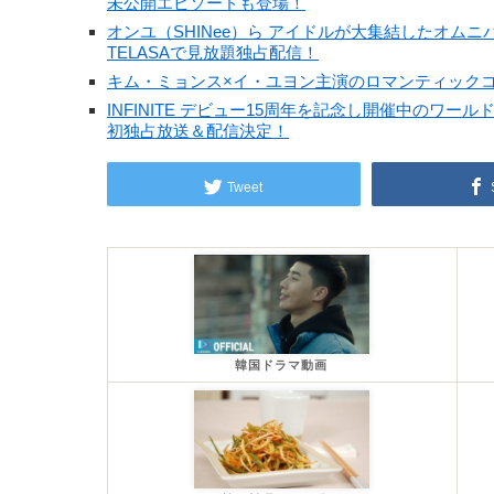
未公開エピソードも登場！
オンユ（SHINee）ら アイドルが大集結したオムニバス韓国
TELASAで見放題独占配信！
キム・ミョンス×イ・ユヨン主演のロマンティックコ
INFINITE デビュー15周年を記念し開催中のワ
初独占放送＆配信決定！
Tweet
韓国ドラマ動画