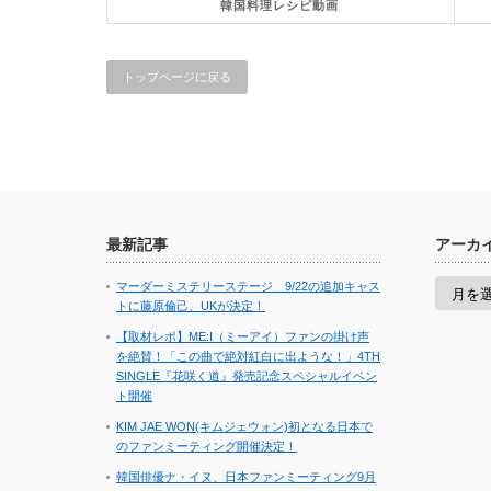
韓国料理レシピ動画
トップページに戻る
最新記事
アーカ
ア
マーダーミステリーステージ 9/22の追加キャス
ー
トに藤原倫己、UKが決定！
カ
イ
【取材レポ】ME:I（ミーアイ）ファンの掛け声
ブ
を絶賛！「この曲で絶対紅白に出ような！」4TH
SINGLE『花咲く道』発売記念スペシャルイベン
ト開催
KIM JAE WON(キムジェウォン)初となる日本で
のファンミーティング開催決定！
韓国俳優ナ・イヌ、日本ファンミーティング9月