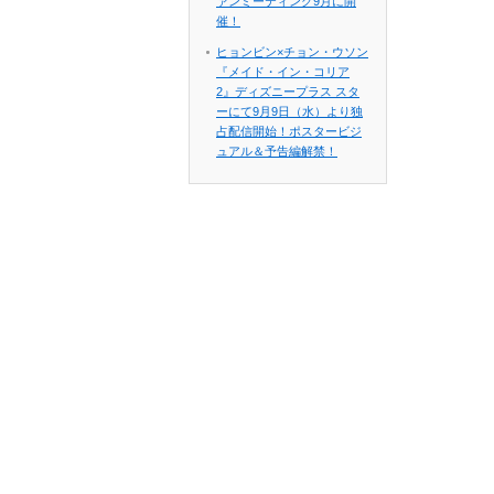
ァンミーティング9月に開
催！
ヒョンビン×チョン・ウソン
『メイド・イン・コリア
2』ディズニープラス スタ
ーにて9月9日（水）より独
占配信開始！ポスタービジ
ュアル＆予告編解禁！