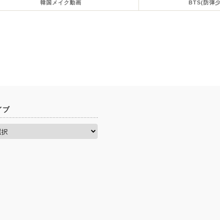
韓国メイク動画
BTS(防弾
イブ