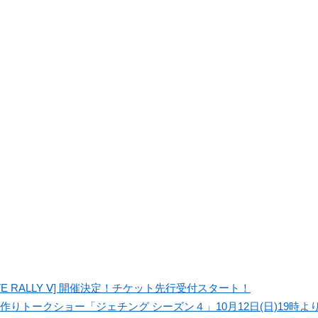
[INFINITE RALLY Ⅴ] 開催決定！チケット先行受付スタート！
りトークショー「ジェチング シーズン４」10月12日(日)19時より日