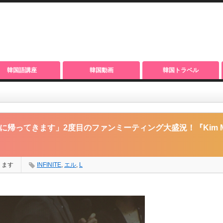
韓国語講座
韓国動画
韓国トラベル
ファンミーティング大盛況！『Kim Myung-Soo ～L～ ２nd Fanmeeting in 
ちに帰ってきます」2度目のファンミーティング大盛況！『Kim Myu
ります
INFINITE
,
エル
,
L