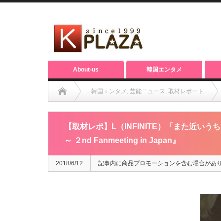
About-us
韓国エンタメ
韓国エンタメ
,
芸能ニュース
,
取材レポート
【取材レポ】L（INFINITE）「また近いうちに帰ってきます」2度目の
【取材レポ】L（INFINITE）「また近いう
～ ２nd Fanmeeting in Japan』
2018/6/12
記事内に商品プロモーションを含む場合があ