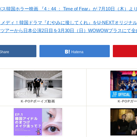
ホラー映画 『4：44 ： Time of Fear』が 7月10日（木）よりJ
メディ！韓国ドラマ『むやみに接してくれ』をU-NEXTオリジナ
ールドツアーから日本公演2日目を3月30日（日）WOWOWプラスにて
Share
Hatena
K-POPボーイズ動画
K-POPガ