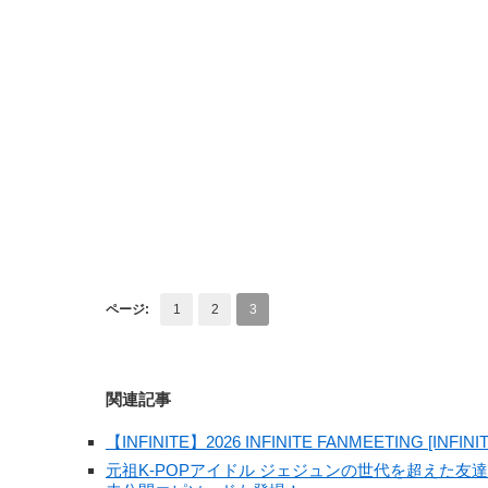
ページ:
1
2
3
関連記事
【INFINITE】2026 INFINITE FANMEETING 
元祖K-POPアイドル ジェジュンの世代を超えた友達作