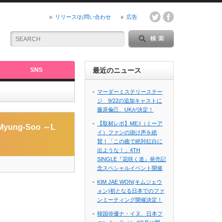
リリース/お問い合わせ
広告
SNS
最近のニュース
マーダーミステリーステー
ジ 9/22の追加キャストに
藤原倫己、UKが決定！
Japan』
【取材レポ】ME:I（ミーア
ng-Soo ～L
イ）ファンの掛け声を絶
賛！「この曲で絶対紅白に
出ような！」4TH
SINGLE『花咲く道』発売記
念スペシャルイベント開催
KIM JAE WON(キムジェウ
ォン)初となる日本でのファ
ンミーティング開催決定！
韓国俳優ナ・イヌ、日本フ