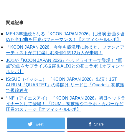
関連記事
ME:I 3年連続となる『KCON JAPAN 2026』に出演 新曲を含
めた全12曲を圧巻パフォーマンス！【オフィシャルレポ】
「KCON JAPAN 2026」今年も盛況理に終えた、ファンとア
ーティストが共に楽しむ3日間 約12万人が来場！
JO1が『KCON JAPAN 2026』ヘッドライナーで登場！ “原
点”の曲をサプライズ披露＆ALD1との初コラボ【オフィシャ
ルレポ】
IS:SUE（イッシュ） 『KCON JAPAN 2026』出演！1ST
ALBUM『QUARTET』の幕開け リード曲「Quartet」初披露
で視線独占
“INI”（アイエヌアイ） 『KCON JAPAN 2026』初日ヘッドラ
イナーとして登場！ 「DUM」初披露やコラボ・カバーなど
圧巻のステージ【オフィシャルレポ】
Tweet
Share