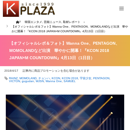
Home
韓国エンタメ
,
芸能ニュース
,
取材レポート
【オフィシャルレポ＆フォト】Wanna One、PENTAGON、MOMOLANDなど出演 華や
かに開幕！『KCON 2018 JAPAN×M COUNTDOWN』4月13日（1日目）
【オフィシャルレポ＆フォト】Wanna One、PENTAGON、
MOMOLANDなど出演 華やかに開幕！『KCON 2018
JAPAN×M COUNTDOWN』4月13日（1日目）
2018/4/17
記事内に商品プロモーションを含む場合があります
RAINZ
,
MOMOLAND
,
チョンハ
,
KCON
,
KCON 2018
,
宇宙少女
,
PENTAGON
,
VICTON
,
gugudan
,
WJSN
,
Wanna One
,
SAMUEL