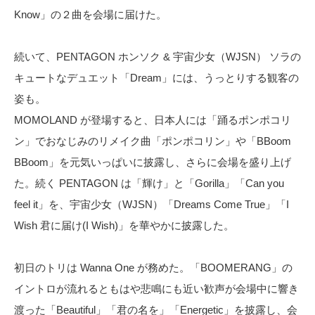
Know」の２曲を会場に届けた。
続いて、PENTAGON ホンソク & 宇宙少女（WJSN） ソラの
キュートなデュエット「Dream」には、うっとりする観客の
姿も。
MOMOLAND が登場すると、日本人には「踊るポンポコリ
ン」でおなじみのリメイク曲「ポンポコリン」や「BBoom
BBoom」を元気いっぱいに披露し、さらに会場を盛り上げ
た。続く PENTAGON は「輝け」と「Gorilla」「Can you
feel it」を、宇宙少女（WJSN）「Dreams Come True」「I
Wish 君に届け(I Wish)」を華やかに披露した。
初日のトリは Wanna One が務めた。「BOOMERANG」の
イントロが流れるともはや悲鳴にも近い歓声が会場中に響き
渡った「Beautiful」「君の名を」「Energetic」を披露し、会