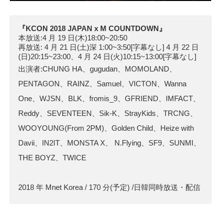
『KCON 2018 JAPAN x M COUNTDOWN』
本放送:4 月 19 日(木)18:00~20:50
再放送: 4 月 21 日(土)深 1:00~3:50[字幕なし] 4 月 22 日
(日)20:15~23:00、4 月 24 日(火)10:15~13:00[字幕なし]
出演者:CHUNG HA、gugudan、MOMOLAND、
PENTAGON、RAINZ、Samuel、VICTON、Wanna
One、WJSN、BLK、fromis_9、GFRIEND、IMFACT、
Reddy、SEVENTEEN、Sik-K、StrayKids、TRCNG、
WOOYOUNG(From 2PM)、Golden Child、Heize with
Davii、IN2IT、MONSTA X、 N.Flying、SF9、SUNMI、
THE BOYZ、TWICE
2018 年 Mnet Korea / 170 分(予定) /日韓同時放送・配信