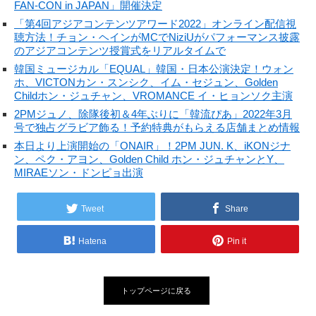
FAN-CON in JAPAN」開催決定
「第4回アジアコンテンツアワード2022」オンライン配信視
聴方法！チョン・ヘインがMCでNiziUがパフォーマンス披露
のアジアコンテンツ授賞式をリアルタイムで
韓国ミュージカル「EQUAL」韓国・日本公演決定！ウォン
ホ、VICTONカン・スンシク、イム・セジュン、Golden
Childホン・ジュチャン、VROMANCE イ・ヒョンソク主演
2PMジュノ、除隊後初＆4年ぶりに「韓流ぴあ」2022年3月
号で独占グラビア飾る！予約特典がもらえる店舗まとめ情報
本日より上演開始の「ONAIR」！2PM JUN. K、iKONジナ
ン、ペク・アヨン、Golden Child ホン・ジュチャンとY、
MIRAEソン・ドンピョ出演
Tweet
Share
Hatena
Pin it
トップページに戻る