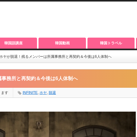
韓国語講座
韓国動画
韓国トラベル
ITE、ホヤが脱退！残るメンバーは所属事務所と再契約＆今後は6人体制へ
所属事務所と再契約＆今後は6人体制へ
ります
INFINITE
,
ホヤ
,
脱退