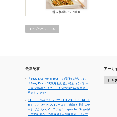
韓国料理レシピ動画
トップページに戻る
最新記事
アーカ
ア
「Stray Kids World Tour 」の開催を記念して、
ー
「Stray Kids × JR東海 推し旅」特別コラボレー
カ
ション第4弾がスタート！Stray Kidsが東京駅一
イ
番街をジャック！
ブ
ILLIT、『めざましライブ ILLIT×CUTIE STREET
in めざましWANGANフェス』に出演！ 新曲ステ
ージに”かわいい”コラボも！ Japan 2nd Singleが
日本で初週売上の自身最高記録を更新！【オフ