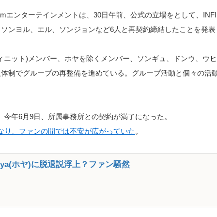
ollimエンターテインメントは、30日午前、公式の立場をとして、INFI
、ソンヨル、エル、ソンジョンなど6人と再契約締結したことを発表
E(インフィニット)メンバー、ホヤを除くメンバー、ソンギュ、ドンウ、
人体制でグループの再整備を進めている。グループ活動と個々の活
ト)は、今年6月9日、所属事務所との契約が満了になった。
なり、ファンの間では不安が広がっていた
。
のHoya(ホヤ)に脱退説浮上？ファン騒然