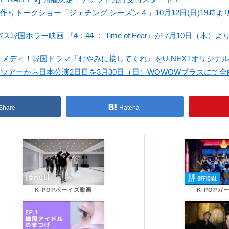
りトークショー「ジェチング シーズン４」10月12日(日)19時より日
ホラー映画 『4：44 ： Time of Fear』が 7月10日（木）よりJ
メディ！韓国ドラマ『むやみに接してくれ』をU-NEXTオリジナ
ールドツアーから日本公演2日目を3月30日（日）WOWOWプラスにて
Share
Hatena
K-POPボーイズ動画
K-POPガ