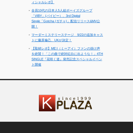
ィシャルレポ】
全員10代の日本人5人組ボーイズグループ
「VIBY」(バイビー）、3rd Digital
Single「Gotcha (ガチャ)」配信リリース&MV公
開！
マーダーミステリーステージ 9/22の追加キャス
トに藤原倫己、UKが決定！
【取材レポ】ME:I（ミーアイ）ファンの掛け声
を絶賛！「この曲で絶対紅白に出ような！」4TH
SINGLE『花咲く道』発売記念スペシャルイベン
ト開催