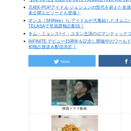
元祖K-POPアイドル ジェジュンの世代を超えた友達作
未公開エピソードも登場！
オンユ（SHINee）ら アイドルが大集結したオムニバス韓国
TELASAで見放題独占配信！
キム・ミョンス×イ・ユヨン主演のロマンティックコ
INFINITE デビュー15周年を記念し開催中のワ
初独占放送＆配信決定！
Tweet
韓国ドラマ動画