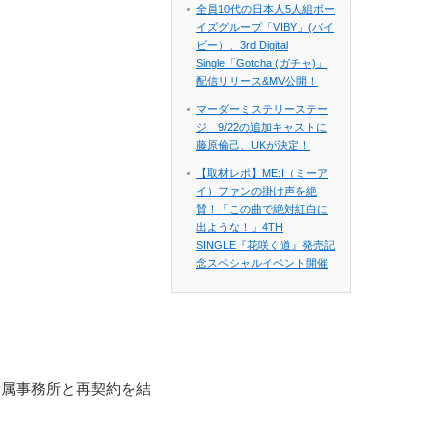
全員10代の日本人5人組ボー
イズグループ「VIBY」(バイ
ビー）、3rd Digital
Single「Gotcha (ガチャ)」
配信リリース&MV公開！
マーダーミステリーステー
ジ 9/22の追加キャストに
藤原倫己、UKが決定！
【取材レポ】ME:I（ミーア
イ）ファンの掛け声を絶
賛！「この曲で絶対紅白に
出ような！」4TH
SINGLE『花咲く道』発売記
念スペシャルイベント開催
所属事務所と再契約を結