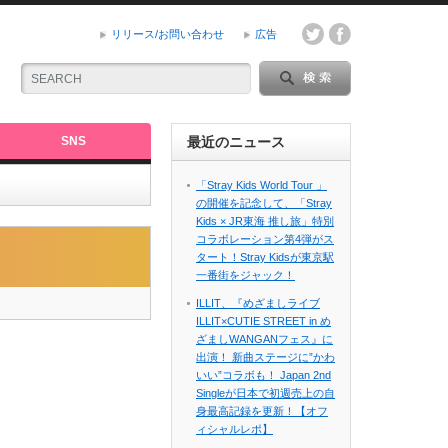
リリース/お問い合わせ
広告
SNS
最近のニュース
「Stray Kids World Tour 」
の開催を記念して、「Stray
Kids × JR東海 推し旅」特別
コラボレーション第4弾がス
タート！Stray Kidsが東京駅
一番街をジャック！
ILLIT、『めざましライブ
ILLIT×CUTIE STREET in め
ざましWANGANフェス』に
出演！ 新曲ステージに”かわ
いい”コラボも！ Japan 2nd
Singleが日本で初週売上の自
身最高記録を更新！【オフ
ィシャルレポ】