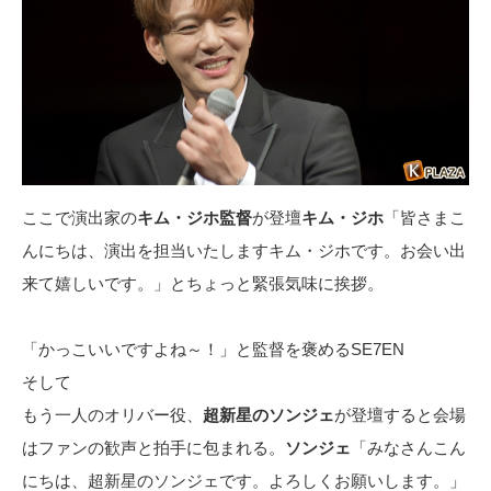
ここで演出家の
キム・ジホ監督
が登壇
キム・ジホ
「皆さまこ
んにちは、演出を担当いたしますキム・ジホです。お会い出
来て嬉しいです。」とちょっと緊張気味に挨拶。
「かっこいいですよね～！」と監督を褒めるSE7EN
そして
もう一人のオリバー役、
超新星のソンジェ
が登壇すると会場
はファンの歓声と拍手に包まれる。
ソンジェ
「みなさんこん
にちは、超新星のソンジェです。よろしくお願いします。」