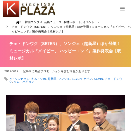
Home
韓国エンタメ
,
芸能ニュース
,
取材レポート
,
イベント
チェ・ドンウク（SE7EN）、ソンジェ（超新星）ほか登壇！ミュージカル『メイビー、 ハ
ッピーエンド』製作発表会【取材レポ】
チェ・ドンウク（SE7EN）、ソンジェ（超新星）ほか登壇！
ミュージカル『メイビー、 ハッピーエンド』製作発表会【取
材レポ】
2017/5/12
記事内に商品プロモーションを含む場合があります
ゥ・ソンヒョン
,
キム・ジホ
,
超新星
,
ソンジェ
,
SE7EN
,
ケビン
,
KEVIN
,
チェ・ドンウ
ク
,
キム・ボギョン