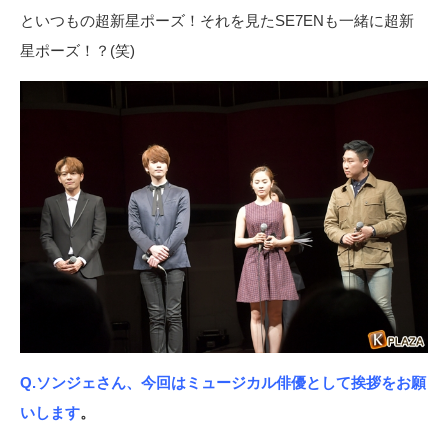
といつもの超新星ポーズ！それを見たSE7ENも一緒に超新
星ポーズ！？(笑)
Q.ソンジェさん、今回はミュージカル俳優として挨拶をお願
いします
。