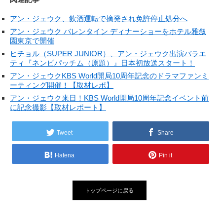
アン・ジェウク、飲酒運転で摘発され免許停止処分へ
アン・ジェウク バレンタイン ディナーショーをホテル雅叙
園東京で開催
ヒチョル（SUPER JUNIOR）、アン・ジェウク出演バラエ
ティ『ネンビパッチム（原題）』日本初放送スタート！
アン・ジェウクKBS World開局10周年記念のドラマファンミ
ーティング開催！【取材レポ】
アン・ジェウク来日！KBS World開局10周年記念イベント前
に記念撮影【取材レポート】
Tweet
Share
Hatena
Pin it
トップページに戻る