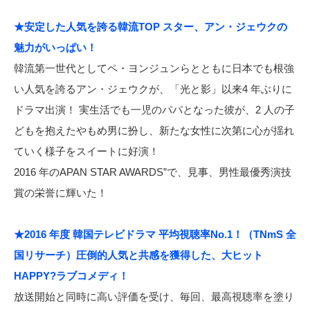
★安定した人気を誇る韓流TOP スター、アン・ジェウクの
魅力がいっぱい！
韓流第一世代としてペ・ヨンジュンらとともに日本でも根強
い人気を誇るアン・ジェウクが、「光と影」以来4 年ぶりに
ドラマ出演！ 実生活でも一児のパパとなった彼が、2 人の子
どもを抱えたやもめ男に扮し、新たな女性に次第に心が揺れ
ていく様子をスイートに好演！
2016 年のAPAN STAR AWARDS”で、見事、男性最優秀演技
賞の栄誉に輝いた！
★2016 年度 韓国テレビドラマ 平均視聴率No.1！（TNmS 全
国リサーチ）圧倒的人気と共感を獲得した、大ヒット
HAPPY?ラブコメディ！
放送開始と同時に高い評価を受け、毎回、最高視聴率を塗り