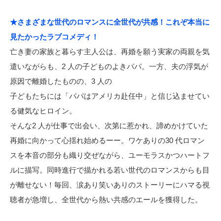
★さまざまな世代のロマンスに全世代が共感！これぞ本当に
見たかったラブコメディ！
亡き妻の家族と暮らす主人公は、再婚を願う実家の両親を気
遣いながらも、2 人の子どものよきパパ。一方、夫の浮気が
原因で離婚したものの、3 人の
子どもたちには「パパはアメリカ赴任中」と信じ込ませてい
る健気なヒロイン。
そんな2 人が仕事で出会い、次第に惹かれ、諦めかけていた
再婚に向かって心揺れ始めるーー。ワケありの30 代ロマン
スを本音の部分も織り交ぜながら、ユーモラスかつハートフ
ルに描写。同時進行で描かれる若い世代のロマンスからも目
が離せない！毎回、涙あり笑いありのストーリーにハマる視
聴者が急増し、全世代から熱い共感のエールを獲得した。