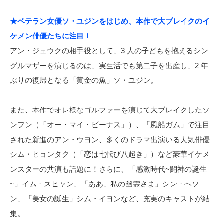
★ベテラン女優ソ・ユジンをはじめ、本作で大ブレイクのイ
ケメン俳優たちに注目！
アン・ジェウクの相手役として、3 人の子どもを抱えるシン
グルマザーを演じるのは、実生活でも第二子を出産し、2 年
ぶりの復帰となる「黄金の魚」ソ・ユジン。
また、本作でオレ様なゴルファーを演じて大ブレイクしたソ
ンフン（「オー・マイ・ビーナス」）、「風船ガム」で注目
された新進のアン・ウヨン、多くのドラマ出演いる人気俳優
シム・ヒョンタク（「恋は七転び八起き」）など豪華イケメ
ンスターの共演も話題に！さらに、「感激時代~闘神の誕生
~」イム・スヒャン、「ああ、私の幽霊さま」シン・ヘソ
ン、「美女の誕生」シム・イヨンなど、充実のキャストが結
集。