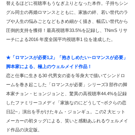
替えるほどに視聴率もうなぎ上りとなった本作。子持ちシン
グル同士の再婚ロマンスとともに、家族の絆、若い世代のラ
ブや人生の悩みごとなどもきめ細かく描き、幅広い世代から
圧倒的支持を獲得！最高視聴率33.5%を記録し、TNmS リサ
ーチによる2016 年度全国平均視聴率1 位を達成した。
★「ロマンスが必要1,2」「抱きしめたい~ロマンスが必要」
脚本家による、極上のウェルメイド作品！
恋と仕事に生きる30 代男女の姿を等身大で描いてシンドロ
ームを巻き起こした「ロマンスが必要」シリーズ3 部作の脚
本家チョン・ヒョンジョンと、驚異の高視聴率44.4%を記録
したファミリーコメディ「家族なのにどうして~ボクらの恋
日記~」演出を手がけたキム・ジョンギュ。この2 大ヒット
メーカーの初タッグによる、笑いと感動あふれるウェルメイ
ド作品の決定版。