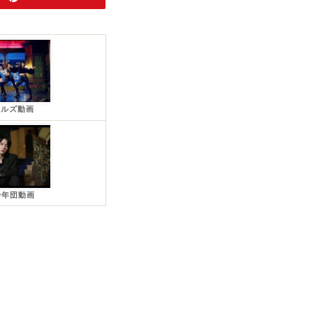
ールズ動画
少年団動画