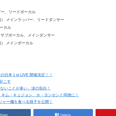
 リーダー、リードボーカル
日（29歳） メインラッパー、リードダンサー
 ボーカル
28歳） サブボーカル、メインダンサー
27歳） メインボーカル
本１st LIVE 開催決定！！
故起こす
でないことが多い」涙の告白！
、キム・キュジョン、ホ・ヨンセンと同僚に！
ジャー麺を食べる様子を公開！
Share
Hatena