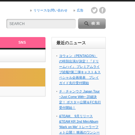
リリース/お問い合わせ
広告
SNS
最近のニュース
ヨウォン（PENTAGON）
の特別出演が決定！『ドリ
ームハイ』 プレミアムライ
ブ続報!!第二弾キャスト＆ス
ペシャル企画発表 プレイ
ガイド先行受付開始
チ・チャンウク Japan Tour
~Just Come With~ 詳細決
定！ ポスター公開＆FC先行
受付開始！
&TEAM、 9月リリース
&TEAM KR 2nd Mini Album
‘Mark on Me’ トレーラーフ
ォト公開！ 映画のワンシー