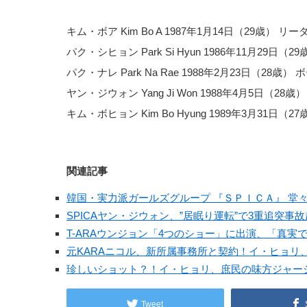
キム・ボア Kim Bo A 1987年1月14日（29歳）
パク・シヒョン Park Si Hyun 1986年11月29
パク・ナレ Park Na Rae 1988年2月23日（28歳）
ヤン・ジウォン Yang Ji Won 1988年4月5日（
キム・ボヒョン Kim Bo Hyung 1989年3月31日（
関連記事
韓国・実力派ガールズグループ 『ＳＰＩＣＡ』 堂々の日
SPICAヤン・ジウォン、”居眠り運転”で3重追突事
T-ARAウンジョン「4つのショー」に出演、「真実
元KARAニコル、新所属事務所と契約！イ・ヒョリ
珍しいショット？！イ・ヒョリ、庶民の味方ジャー
Tweet