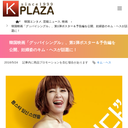
Home
韓国エンタメ
,
芸能ニュース
,
映画
韓国映画「グッバイシングル」、第1弾ポスター＆予告編を公開、妊婦姿のキム・ヘスが話
題に！
韓国映画「グッバイシングル」、第1弾ポスター＆予告編を
公開、妊婦姿のキム・ヘスが話題に！
2016/5/24
記事内に商品プロモーションを含む場合があります
キム・ヘス