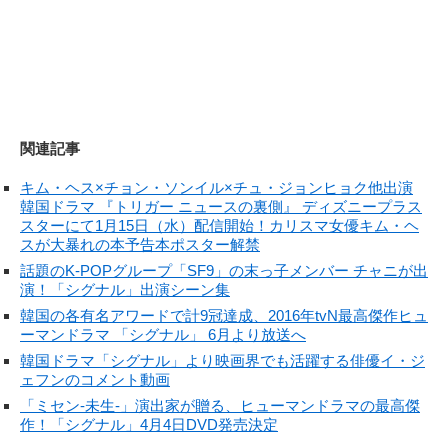
関連記事
キム・ヘス×チョン・ソンイル×チュ・ジョンヒョク他出演
韓国ドラマ 『トリガー ニュースの裏側』 ディズニープラス
スターにて1月15日（水）配信開始！カリスマ女優キム・ヘ
スが大暴れの本予告本ポスター解禁
話題のK-POPグループ「SF9」の末っ子メンバー チャニが出
演！「シグナル」出演シーン集
韓国の各有名アワードで計9冠達成、2016年tvN最高傑作ヒュ
ーマンドラマ 「シグナル」 6月より放送へ
韓国ドラマ「シグナル」より映画界でも活躍する俳優イ・ジ
ェフンのコメント動画
「ミセン-未生-」演出家が贈る、ヒューマンドラマの最高傑
作！「シグナル」4月4日DVD発売決定