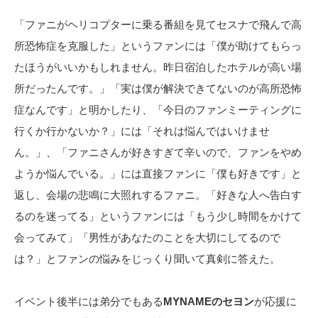
「ファニがヘリコプターに乗る番組を見てセスナで飛んで高
所恐怖症を克服した」というファンには「僕が助けてもらっ
たほうがいいかもしれません。昨日宿泊したホテルが高い場
所だったんです。」「実は僕が解決できてないのが高所恐怖
症なんです」と明かしたり、「今日のファンミーティングに
行くか行かないか？」には「それは悩んではいけませ
ん。」、「ファニさんが好きすぎて辛いので、ファンをやめ
ようか悩んでいる。」には直接ファンに「僕も好きです」と
返し、会場の悲鳴に大照れするファニ。「好きな人へ告白す
るのを迷ってる」というファンには「もう少し時間をかけて
会ってみて」「男性があなたのことを大切にしてるので
は？」とファンの悩みをじっくり聞いて真剣に答えた。
イベント後半には弟分でもある
MYNAMEのセヨン
が応援に