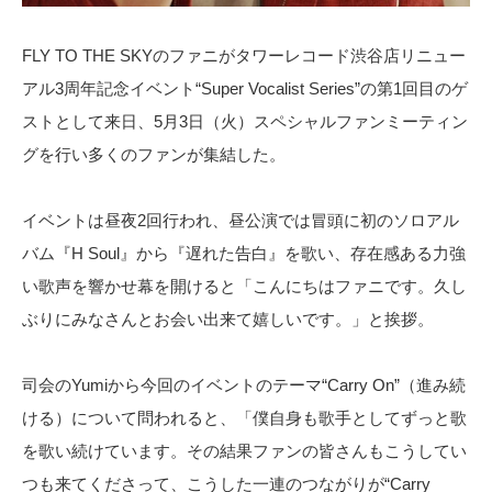
FLY TO THE SKYのファニがタワーレコード渋谷店リニュー
アル3周年記念イベント“Super Vocalist Series”の第1回目のゲ
ストとして来日、5月3日（火）スペシャルファンミーティン
グを行い多くのファンが集結した。
イベントは昼夜2回行われ、昼公演では冒頭に初のソロアル
バム『H Soul』から『遅れた告白』を歌い、存在感ある力強
い歌声を響かせ幕を開けると「こんにちはファニです。久し
ぶりにみなさんとお会い出来て嬉しいです。」と挨拶。
司会のYumiから今回のイベントのテーマ“Carry On”（進み続
ける）について問われると、「僕自身も歌手としてずっと歌
を歌い続けています。その結果ファンの皆さんもこうしてい
つも来てくださって、こうした一連のつながりが“Carry