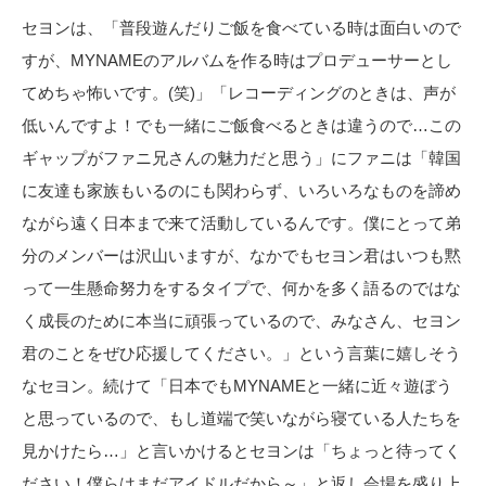
セヨンは、「普段遊んだりご飯を食べている時は面白いので
すが、MYNAMEのアルバムを作る時はプロデューサーとし
てめちゃ怖いです。(笑)」「レコーディングのときは、声が
低いんですよ！でも一緒にご飯食べるときは違うので…この
ギャップがファニ兄さんの魅力だと思う」にファニは「韓国
に友達も家族もいるのにも関わらず、いろいろなものを諦め
ながら遠く日本まで来て活動しているんです。僕にとって弟
分のメンバーは沢山いますが、なかでもセヨン君はいつも黙
って一生懸命努力をするタイプで、何かを多く語るのではな
く成長のために本当に頑張っているので、みなさん、セヨン
君のことをぜひ応援してください。」という言葉に嬉しそう
なセヨン。続けて「日本でもMYNAMEと一緒に近々遊ぼう
と思っているので、もし道端で笑いながら寝ている人たちを
見かけたら…」と言いかけるとセヨンは「ちょっと待ってく
ださい！僕らはまだアイドルだから～」と返し会場を盛り上