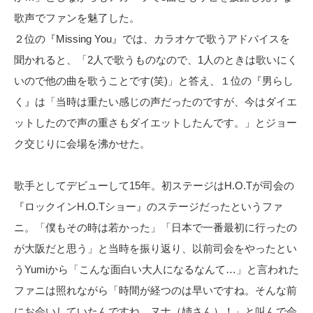
歌声でファンを魅了した。
２位の『Missing You』では、カラオケで歌うアドバイスを
聞かれると、「2人で歌うものなので、1人のときは歌いにく
いので他の曲を歌うことです(笑)」と答え、１位の『男らし
く』は「当時は重たい感じの声だったのですが、今はダイエ
ットしたので声の重さもダイエットしたんです。」とジョー
ク交じりに会場を沸かせた。
歌手としてデビューして15年。初ステージはH.O.Tが司会の
『ロックインH.O.Tショー』のステージだったというファ
ニ。「僕もその時は若かった」「日本で一番最初に行ったの
が大阪だと思う」と当時を振り返り、以前司会をやったとい
うYumiから「こんな面白い大人になるなんて…」と言われた
ファニは照れながら「時間が経つのは早いですね。そんな前
にお会いしていたんですね、ヌナ（姉さん）！」と叫んで会