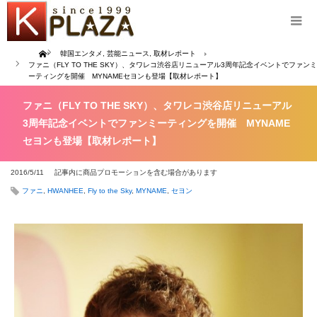
Home
韓国エンタメ
,
芸能ニュース
,
取材レポート
ファニ（FLY TO THE SKY）、タワレコ渋谷店リニューアル3周年記念イベントでファンミ
ーティングを開催 MYNAMEセヨンも登場【取材レポート】
ファニ（FLY TO THE SKY）、タワレコ渋谷店リニューアル
3周年記念イベントでファンミーティングを開催 MYNAME
セヨンも登場【取材レポート】
2016/5/11
記事内に商品プロモーションを含む場合があります
ファニ
,
HWANHEE
,
Fly to the Sky
,
MYNAME
,
セヨン