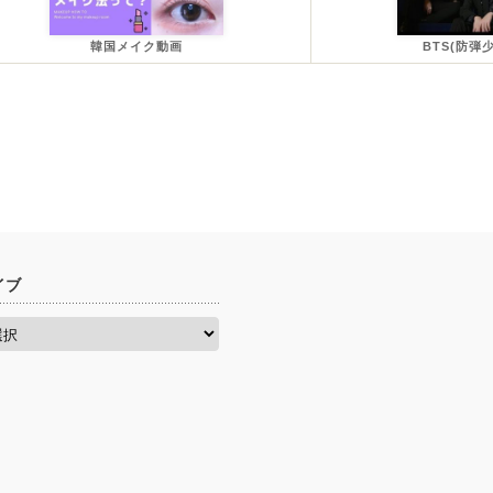
韓国メイク動画
BTS(防弾
イブ