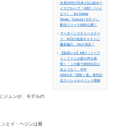
全員10代の日本人5人組ボー
イズグループ「VIBY」(バイ
ビー）、3rd Digital
Single「Gotcha (ガチャ)」
配信リリース&MV公開！
マーダーミステリーステー
ジ 9/22の追加キャストに
藤原倫己、UKが決定！
【取材レポ】ME:I（ミーア
イ）ファンの掛け声を絶
賛！「この曲で絶対紅白に
出ような！」4TH
SINGLE『花咲く道』発売記
念スペシャルイベント開催
ヒジュンが、モデルの
ュンとイ・ヘジンは最