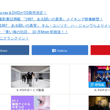
ray＆DVDが7/2発売決定！
影裏話満載 『1987、ある闘いの真実』メイキング映像解禁！
1987、ある闘いの真実』 キム・ユンソク、ハ・ジョンウらよりメ
青い海の伝説」 10 月Mnet 初放送！！
日にクランクイン！
Share
Hatena
K-POPボーイズ動画
K-POPガ