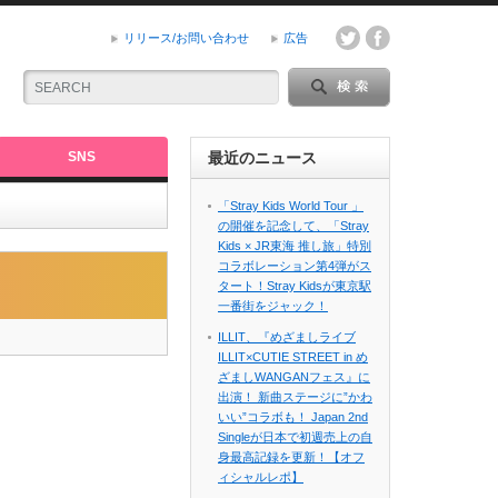
リリース/お問い合わせ
広告
SNS
最近のニュース
「Stray Kids World Tour 」
の開催を記念して、「Stray
Kids × JR東海 推し旅」特別
コラボレーション第4弾がス
タート！Stray Kidsが東京駅
一番街をジャック！
ILLIT、『めざましライブ
ILLIT×CUTIE STREET in め
ざましWANGANフェス』に
出演！ 新曲ステージに”かわ
いい”コラボも！ Japan 2nd
Singleが日本で初週売上の自
身最高記録を更新！【オフ
ィシャルレポ】