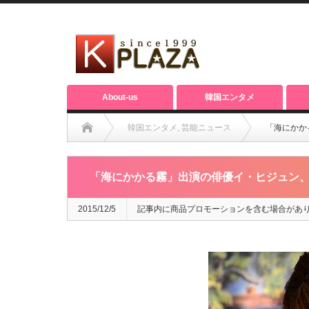
About-us
韓国エンタメ
韓国エンタメ
,
芸能ニュース
「海にかか
「海にかかる霧」出演の俳優イ・ヒジュン
2015/12/5
記事内に商品プロモーションを含む場合があ