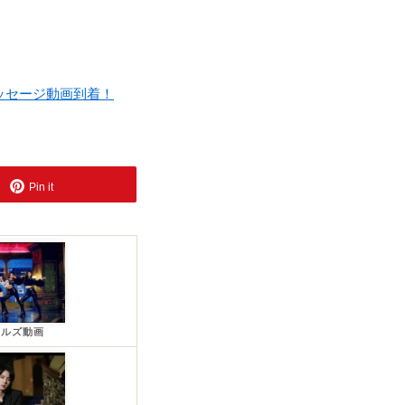
ッセージ動画到着！
Pin it
ールズ動画