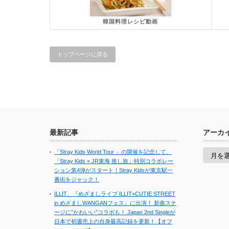
韓国料理レシピ動画
トップページに戻る
最新記事
アーカ
ア
「Stray Kids World Tour 」の開催を記念して、
ー
「Stray Kids × JR東海 推し旅」特別コラボレー
カ
ション第4弾がスタート！Stray Kidsが東京駅一
イ
番街をジャック！
ブ
ILLIT、『めざましライブ ILLIT×CUTIE STREET
in めざましWANGANフェス』に出演！ 新曲ステ
ージに”かわいい”コラボも！ Japan 2nd Singleが
日本で初週売上の自身最高記録を更新！【オフ