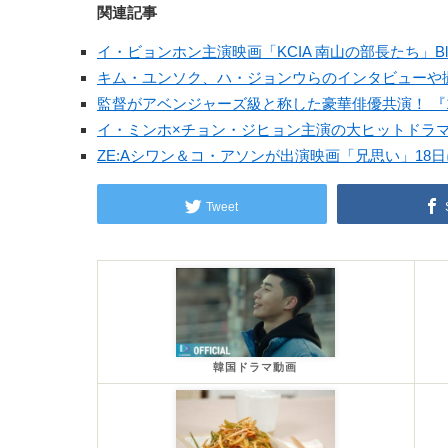
関連記事
イ・ビョンホン主演映画「KCIA 南山の部長たち」Blu-
キム・ユンソク、ハ・ジョンウらのインタビューや撮
監督がアベンジャーズ級と称した豪華俳優共演！ 『
イ・ミンホ×チョン・ジヒョン主演の大ヒットドラマ 「
ZE:Aシワン＆コ・アソンが出演映画「兄思い」18
Tweet
韓国ドラマ動画