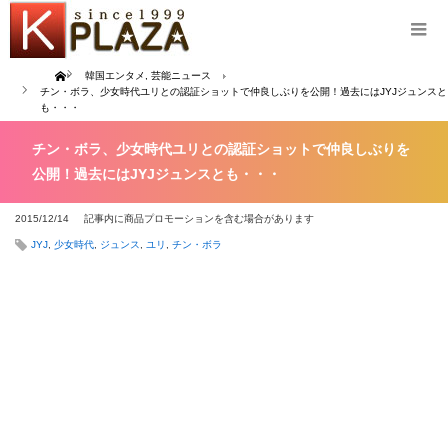
Home
韓国エンタメ
,
芸能ニュース
チン・ボラ、少女時代ユリとの認証ショットで仲良しぶりを公開！過去にはJYJジュンスと
も・・・
チン・ボラ、少女時代ユリとの認証ショットで仲良しぶりを
公開！過去にはJYJジュンスとも・・・
2015/12/14
記事内に商品プロモーションを含む場合があります
JYJ
,
少女時代
,
ジュンス
,
ユリ
,
チン・ボラ