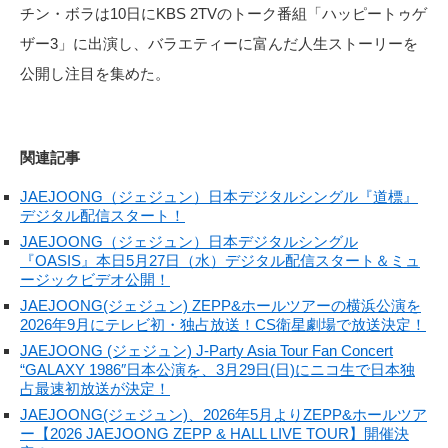
チン・ボラは10日にKBS 2TVのトーク番組「ハッピートゥゲ
ザー3」に出演し、バラエティーに富んだ人生ストーリーを
公開し注目を集めた。
関連記事
JAEJOONG（ジェジュン）日本デジタルシングル『道標』
デジタル配信スタート！
JAEJOONG（ジェジュン）日本デジタルシングル
『OASIS』本日5月27日（水）デジタル配信スタート＆ミュ
ージックビデオ公開！
JAEJOONG(ジェジュン) ZEPP&ホールツアーの横浜公演を
2026年9月にテレビ初・独占放送！CS衛星劇場で放送決定！
JAEJOONG (ジェジュン) J-Party Asia Tour Fan Concert
“GALAXY 1986″日本公演を、3月29日(日)にニコ生で日本独
占最速初放送が決定！
JAEJOONG(ジェジュン)、2026年5月よりZEPP&ホールツア
ー【2026 JAEJOONG ZEPP & HALL LIVE TOUR】開催決