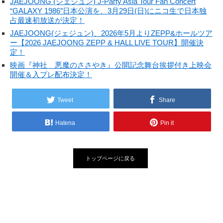
JAEJOONG (ジェジュン) J-Party Asia Tour Fan Concert
“GALAXY 1986″日本公演を、3月29日(日)にニコ生で日本独
占最速初放送が決定！
JAEJOONG(ジェジュン)、2026年5月よりZEPP&ホールツア
ー【2026 JAEJOONG ZEPP & HALL LIVE TOUR】開催決
定！
映画『神社 悪魔のささやき』公開記念舞台挨拶付き上映会
開催＆入プレ配布決定！
Tweet
Share
Hatena
Pin it
トップページに戻る