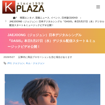
Home
韓国エンタメ
,
芸能ニュース
,
イベント
,
日本版CD/DVD
JAEJOONG（ジェジュン）日本デジタルシングル『OASIS』本日5月27日（水）デジタル
配信スタート＆ミュージックビデオ公開！
JAEJOONG（ジェジュン）日本デジタルシングル
『OASIS』本日5月27日（水）デジタル配信スタート＆ミュ
ージックビデオ公開！
2026/5/27
記事内に商品プロモーションを含む場合があります
JYJ
,
ジェジュン
,
キム・ジェジュン