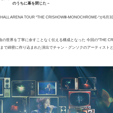
のうちに幕を閉じた－
L ARENA TOUR “THE CRISHOWⅢ-MONOCHROME-“が
世界を丁寧に余すことなく伝える構成となった 今回の“THE CRIS
、細部まで綿密に作り込まれた演出でチャン・グンソクのアーティスト