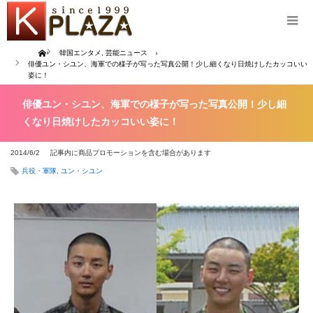
Home
韓国エンタメ
,
芸能ニュース
俳優ユン・シユン、海軍での様子が写った写真公開！少し細くなり日焼けしたカッコいい
姿に！
俳優ユン・シユン、海軍での様子が写った写真公開！少し細
くなり日焼けしたカッコいい姿に！
2014/6/2
記事内に商品プロモーションを含む場合があります
兵役・軍隊
,
ユン・シユン