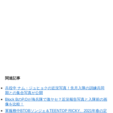
関連記事
兵役中 ナム・ジュヒョクの近況写真！先月入隊の訓練兵同
期との集合写真が公開
Block BのP.Oが海兵隊で激ヤセ？近況報告写真と入隊前の画
像を比較！
軍服務中BTOBソンジェ＆TEENTOP RICKY、2021年春の定