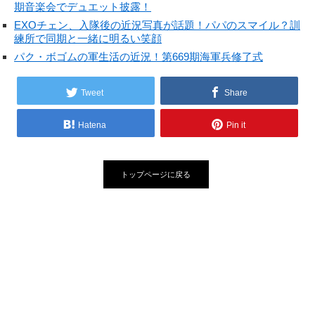
期音楽会でデュエット披露！
EXOチェン、入隊後の近況写真が話題！パパのスマイル？訓
練所で同期と一緒に明るい笑顔
パク・ボゴムの軍生活の近況！第669期海軍兵修了式
Tweet
Share
Hatena
Pin it
トップページに戻る