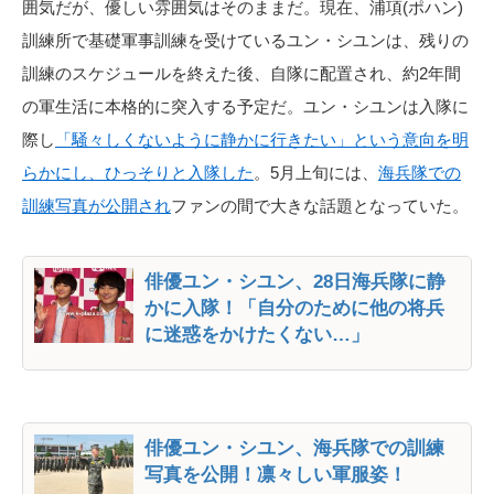
囲気だが、優しい雰囲気はそのままだ。現在、浦項(ポハン)
訓練所で基礎軍事訓練を受けているユン・シユンは、残りの
訓練のスケジュールを終えた後、自隊に配置され、約2年間
の軍生活に本格的に突入する予定だ。ユン・シユンは入隊に
際し
「騒々しくないように静かに行きたい」という意向を明
らかにし、ひっそりと入隊した
。5月上旬には、
海兵隊での
訓練写真が公開され
ファンの間で大きな話題となっていた。
俳優ユン・シユン、28日海兵隊に静
かに入隊！「自分のために他の将兵
に迷惑をかけたくない…」
俳優ユン・シユン、海兵隊での訓練
写真を公開！凛々しい軍服姿！