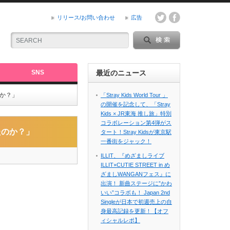
リリース/お問い合わせ
広告
SNS
最近のニュース
か？」
「Stray Kids World Tour 」
の開催を記念して、「Stray
Kids × JR東海 推し旅」特別
コラボレーション第4弾がス
たのか？」
タート！Stray Kidsが東京駅
一番街をジャック！
ILLIT、『めざましライブ
ILLIT×CUTIE STREET in め
ざましWANGANフェス』に
出演！ 新曲ステージに”かわ
いい”コラボも！ Japan 2nd
Singleが日本で初週売上の自
身最高記録を更新！【オフ
ィシャルレポ】