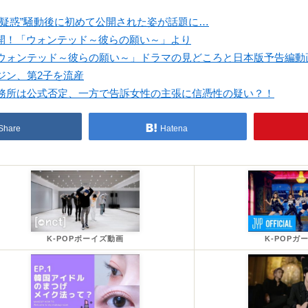
疑惑”騒動後に初めて公開された姿が話題に…
公開！「ウォンテッド～彼らの願い～」より
ウォンテッド～彼らの願い～」ドラマの見どころと日本版予告編動
ジン、第2子を流産
務所は公式否定、一方で告訴女性の主張に信憑性の疑い？！
Share
Hatena
K-POPボーイズ動画
K-POPガ