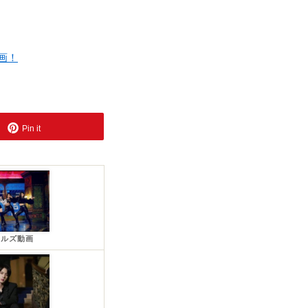
画！
Pin it
ールズ動画