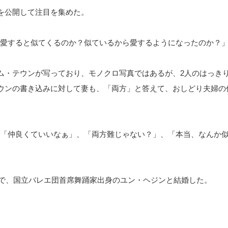
を公開して注目を集めた。
て、「愛すると似てくるのか？似ているから愛するようになったのか？
ム・テウンが写っており、モノクロ写真ではあるが、2人のはっき
ウンの書き込みに対して妻も、「両方」と答えて、おしどり夫婦の
ーは、「仲良くていいなぁ」、「両方難じゃない？」、「本当、なんか
娘で、国立バレエ団首席舞踊家出身のユン・ヘジンと結婚した。