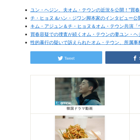
ユン・ヘジン、夫オム・テウンの近況を公開！”買春
チ・ヒョヌ &ハン・ジワン脚本家のインタビュー
キム・アジュン＆チ・ヒョヌ＆オム・テウン共演「
買春容疑での捜査が続くオム・テウンの妻ユン・ヘ
性的暴行の疑いで訴えられたオム・テウン、所属事
Tweet
韓国ドラマ動画