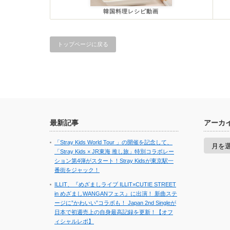
韓国料理レシピ動画
トップページに戻る
最新記事
アーカ
ア
「Stray Kids World Tour 」の開催を記念して、
ー
「Stray Kids × JR東海 推し旅」特別コラボレー
カ
ション第4弾がスタート！Stray Kidsが東京駅一
イ
番街をジャック！
ブ
ILLIT、『めざましライブ ILLIT×CUTIE STREET
in めざましWANGANフェス』に出演！ 新曲ステ
ージに”かわいい”コラボも！ Japan 2nd Singleが
日本で初週売上の自身最高記録を更新！【オフ
ィシャルレポ】