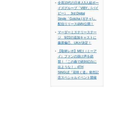
全員10代の日本人5人組ボー
イズグループ「VIBY」(バイ
ビー）、3rd Digital
Single「Gotcha (ガチャ)」
配信リリース&MV公開！
マーダーミステリーステー
ジ 9/22の追加キャストに
藤原倫己、UKが決定！
【取材レポ】ME:I（ミーア
イ）ファンの掛け声を絶
賛！「この曲で絶対紅白に
出ような！」4TH
SINGLE『花咲く道』発売記
念スペシャルイベント開催