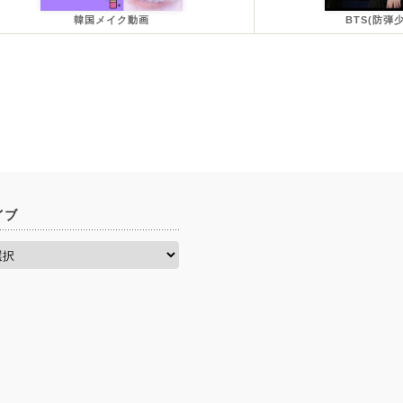
韓国メイク動画
BTS(防弾
イブ