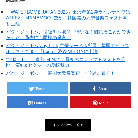
「WATERBOMB JAPAN 2023」出演者第1弾ラインナップは
ATEEZ、MAMAMOO+ほか！韓国発の大型音楽フェス日本
初上陸
パク・ジェボム、引退を示唆？「悔いなく離れることができ
そうだ」過去にも同様の発言…
パク・ジェボム(Jay Park)主催レーベル所属、韓国のヒップ
ホップ・スター「Loco」渋谷 VISIONに出演
”ソロデビュー直前”MINZY、最初のコンセプトフォトを公
開！清純&セクシーの反転魅力
パク・ジェボム、「韓国大衆音楽賞」で2冠に輝く！
Tweet
Share
Hatena
Pin it
トップページに戻る