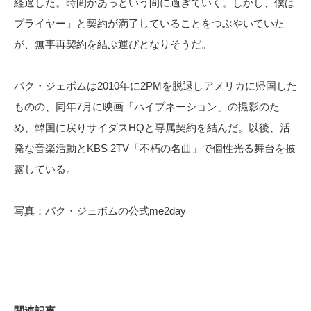
経過した。時間があっという間に過ぎていく。しかし、僕は
プライヤー」と契約が満了していることをつぶやいていた
が、無事再契約を結ぶ運びとなりそうだ。
パク・ジェボムは2010年に2PMを脱退しアメリカに帰国した
ものの、同年7月に映画「ハイプネーション」の撮影のた
め、韓国に戻りサイダスHQと専属契約を結んだ。以後、活
発な音楽活動とKBS 2TV「不朽の名曲」で個性光る舞台を披
露している。
写真：パク・ジェボムの公式me2day
関連記事