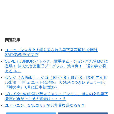
関連記事
ユ・セユン大炎上！繰り返される卑下発言騒動 今回は
SMTOWNライブで
SUPER JUNIOR イトゥク、歌手キム・ジョングクが MC に
登場！ 超人気音楽推理プログラム、第４弾！ 『君の声が見
える ４』
ウンジ（ A Pink ）、ジコ（ Block B ）ほか K – POP アイド
ル出演 『デ ュ エット歌謡祭』 大好評につきレギュラー化
『神の声』 6月に日本初放送へ
ブレイク中のお笑い芸人チャン・ドンミン、過去の女性卑下
発言が再炎上！その背景は・・・？
ユ・セユン、SNLコリアで芸能界復帰なるか？