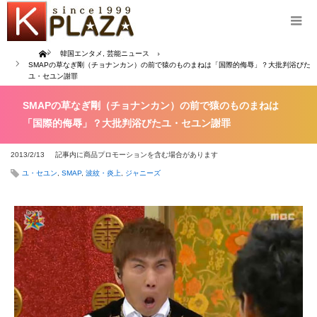
Home
韓国エンタメ
,
芸能ニュース
SMAPの草なぎ剛（チョナンカン）の前で猿のものまねは「国際的侮辱」？大批判浴びた
ユ・セユン謝罪
SMAPの草なぎ剛（チョナンカン）の前で猿のものまねは
「国際的侮辱」？大批判浴びたユ・セユン謝罪
2013/2/13
記事内に商品プロモーションを含む場合があります
ユ・セユン
,
SMAP
,
波紋・炎上
,
ジャニーズ