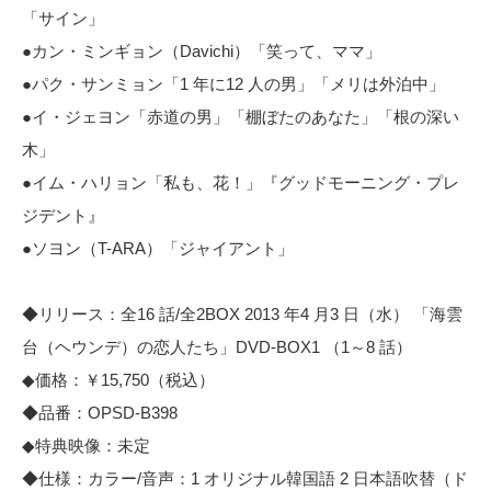
「サイン」
●カン・ミンギョン（Davichi）「笑って、ママ」
●パク・サンミョン「1 年に12 人の男」「メリは外泊中」
●イ・ジェヨン「赤道の男」「棚ぼたのあなた」「根の深い
木」
●イム・ハリョン「私も、花！」『グッドモーニング・プレ
ジデント』
●ソヨン（T-ARA）「ジャイアント」
◆リリース：全16 話/全2BOX 2013 年4 月3 日（水） 「海雲
台（ヘウンデ）の恋人たち」DVD-BOX1 （1～8 話）
◆価格：￥15,750（税込）
◆品番：OPSD-B398
◆特典映像：未定
◆仕様：カラー/音声：1 オリジナル韓国語 2 日本語吹替（ド