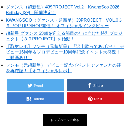
グァンス（超新星）#39PROJECT Vol.2 KwangSoo 2026
Birthday [39] 開催決定！
KWANGSOO（グァンス・超新星）39PROJECT VOL.0３
９ POP UP SHOP開催！ オフィシャルインタビュー
超新星 グァンス 39歳を迎える節目の年に向けた特別プロジ
ェクト【３９PROJECT】を始動！
【取材レポ】ソンモ（元超新星）「沢山歌ってあげたい」デ
ビュー16周年＆ソロデビュー10周年記念イベント大盛況！
（動画あり）
ソンモ（元超新星） デビュー記念イベントでファンとの絆
を再確認！【オフィシャルレポ】
Tweet
Share
Hatena
Pin it
トップページに戻る