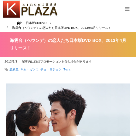
Home
日本版CD/DVD
海雲台（ヘウンデ）の恋人たち日本版DVD-BOX、2013年4月リリース！
海雲台（ヘウンデ）の恋人たち日本版DVD-BOX、2013年4月
リリース！
2013/1/3
記事内に商品プロモーションを含む場合があります
超新星
,
キム・ガンウ
,
チョ・ヨジョン
,
T-ara