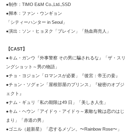
●制作：TIMO E&M Co.,Ltd.,SSD
●脚本：ファン・ウンギョン
「シティーハンター in Seoul」
●演出：ソン・ヒョヌク「ブレイン」「熱血商売人」
【CAST】
●キム・ガンウ『外事警察 その男に騙されるな』「ザ・スリ
ングショット～男の物語」
●チョ・ヨジョン「ロマンスが必要」『後宮：帝王の妾』
●チョン・ソグォン「屋根部屋のプリンス」『秘密のオブジ
ェクト』
●ナム・ギュリ「私の期限は49 日」「美しき人生」
●キム・ヘウン「アイドゥ・アイドゥ～素敵な靴は恋のはじ
まり」「赤道の男」
●ゴニル（超新星）「恋するメゾン。〜Rainbow Rose〜」