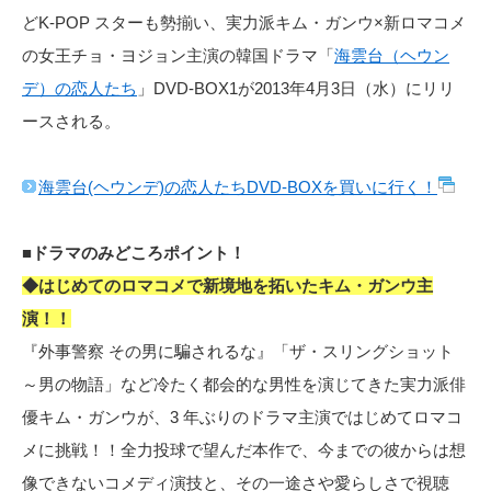
どK-POP スターも勢揃い、実力派キム・ガンウ×新ロマコメ
の女王チョ・ヨジョン主演の韓国ドラマ「
海雲台（ヘウン
デ）の恋人たち
」DVD-BOX1が2013年4月3日（水）にリリ
ースされる。
海雲台(ヘウンデ)の恋人たちDVD-BOXを買いに行く！
■ドラマのみどころポイント！
◆はじめてのロマコメで新境地を拓いたキム・ガンウ主
演！！
『外事警察 その男に騙されるな』「ザ・スリングショット
～男の物語」など冷たく都会的な男性を演じてきた実力派俳
優キム・ガンウが、3 年ぶりのドラマ主演ではじめてロマコ
メに挑戦！！全力投球で望んだ本作で、今までの彼からは想
像できないコメディ演技と、その一途さや愛らしさで視聴