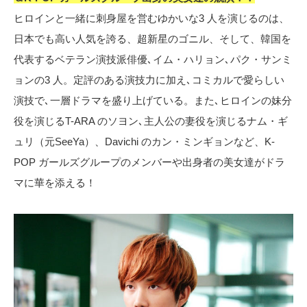
ヒロインと一緒に刺身屋を営むゆかいな3 人を演じるのは、
日本でも高い人気を誇る、超新星のゴニル、そして、韓国を
代表するベテラン演技派俳優､イム・ハリョン､パク・サンミ
ョンの3 人。定評のある演技力に加え､コミカルで愛らしい
演技で､一層ドラマを盛り上げている。また､ヒロインの妹分
役を演じるT-ARA のソヨン､主人公の妻役を演じるナム・ギ
ュリ（元SeeYa）、Davichi のカン・ミンギョンなど、K-
POP ガールズグループのメンバーや出身者の美女達がドラ
マに華を添える！