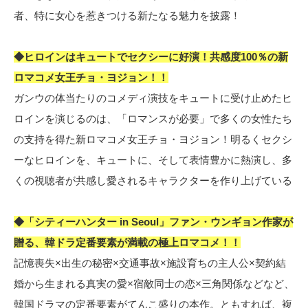
者、特に女心を惹きつける新たなる魅力を披露！
◆ヒロインはキュートでセクシーに好演！共感度100％の新
ロマコメ女王チョ・ヨジョン！！
ガンウの体当たりのコメディ演技をキュートに受け止めたヒ
ロインを演じるのは、「ロマンスが必要」で多くの女性たち
の支持を得た新ロマコメ女王チョ・ヨジョン！明るくセクシ
ーなヒロインを、キュートに、そして表情豊かに熱演し、多
くの視聴者が共感し愛されるキャラクターを作り上げている
◆「シティーハンター in Seoul」ファン・ウンギョン作家が
贈る、韓ドラ定番要素が満載の極上ロマコメ！！
記憶喪失×出生の秘密×交通事故×施設育ちの主人公×契約結
婚から生まれる真実の愛×宿敵同士の恋×三角関係などなど、
韓国ドラマの定番要素がてんこ盛りの本作。ともすれば、複