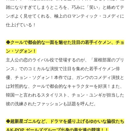
雑になりすぎてしまうところを、巧みに「笑い」と絡めてテ
ンポよく見せてくれる、極上のロマンティック・コメディに
仕上げている！
◆クールで都会的な一面を魅せた注目の若手イケメン、チョ
ン・ソグォン！
主人公の恋のライバル役で登場するのが、「屋根部屋のプリ
ンス」でのコミカルな演技で注目を集めた若手イケメン俳
優、チョン・ソグォン！本作では、ガンウのコメディ演技と
は対照的な、クールで都会的なキャラクターを好演！また、
韓国一と言われるスタイリスト、チョン・ユンギが担当した
彼の洗練されたファッションも話題を呼んだ。
◆超新星ゴニルなど、ドラマを盛り上げるゆかいな脇役たち
＆K-POP ガールズグループ出身の美女達の競演！！