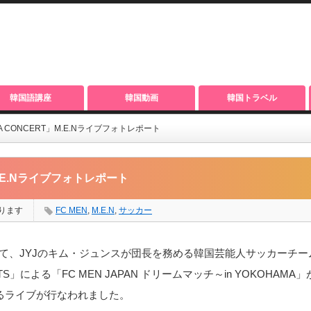
韓国語講座
韓国動画
韓国トラベル
ZUNA CONCERT」M.E.Nライブフォトレポート
T」M.E.Nライブフォトレポート
ります
FC MEN
,
M.E.N
,
サッカー
にて、JYJのキム・ジュンスが団長を務める韓国芸能人サッカーチーム
NTS」による「FC MEN JAPAN ドリームマッチ～in YOKOHAMA
によるライブが行なわれました。