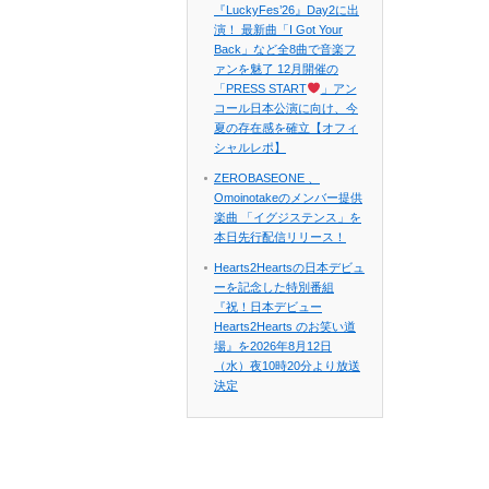
『LuckyFes’26』Day2に出
演！ 最新曲「I Got Your
Back」など全8曲で音楽フ
ァンを魅了 12月開催の
「PRESS START
」アン
コール日本公演に向け、今
夏の存在感を確立【オフィ
シャルレポ】
ZEROBASEONE 、
Omoinotakeのメンバー提供
楽曲 「イグジステンス」を
本日先行配信リリース！
Hearts2Heartsの日本デビュ
ーを記念した特別番組
『祝！日本デビュー
Hearts2Hearts のお笑い道
場』を2026年8月12日
（水）夜10時20分より放送
決定