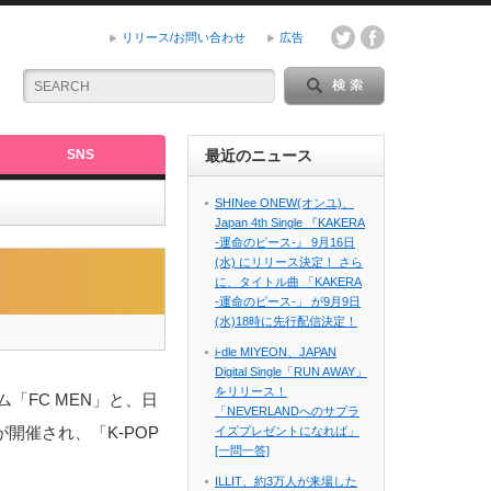
リリース/お問い合わせ
広告
SNS
最近のニュース
SHINee ONEW(オンユ)、
Japan 4th Single 『KAKERA
-運命のピース-』 9月16日
(水) にリリース決定！ さら
に、タイトル曲 「KAKERA
-運命のピース-」 が9月9日
(水)18時に先行配信決定！
i-dle MIYEON、JAPAN
Digital Single「RUN AWAY」
をリリース！
「FC MEN」と、日
「NEVERLANDへのサプラ
」が開催され、「K-POP
イズプレゼントになれば」
[一問一答]
ILLIT、約3万人が来場した