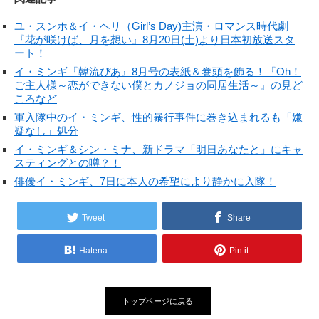
ユ・スンホ＆イ・ヘリ（Girl’s Day)主演・ロマンス時代劇
『花が咲けば、月を想い』8月20日(土)より日本初放送スタ
ート！
イ・ミンギ『韓流ぴあ』8月号の表紙＆巻頭を飾る！『Oh！
ご主人様～恋ができない僕とカノジョの同居生活～』の見ど
ころなど
軍入隊中のイ・ミンギ、性的暴行事件に巻き込まれるも「嫌
疑なし」処分
イ・ミンギ＆シン・ミナ、新ドラマ「明日あなたと」にキャ
スティングとの噂？！
俳優イ・ミンギ、7日に本人の希望により静かに入隊！
Tweet
Share
Hatena
Pin it
トップページに戻る