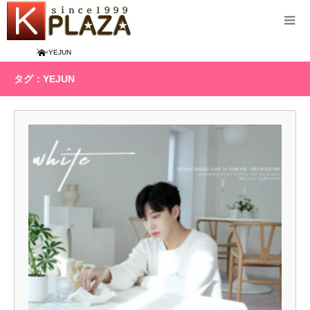
Home
YEJUN
タグ：YEJUN