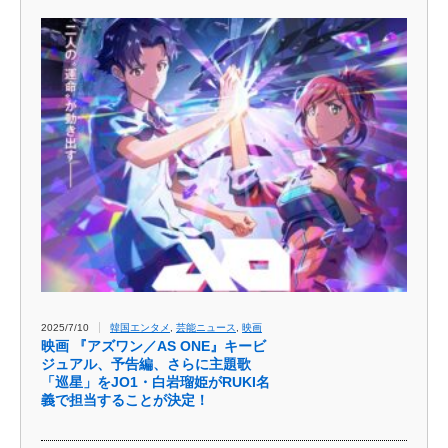
2025/7/10
韓国エンタメ
,
芸能ニュース
,
映画
映画 『アズワン／AS ONE』キービ
ジュアル、予告編、さらに主題歌
「巡星」をJO1・白岩瑠姫がRUKI名
義で担当することが決定！