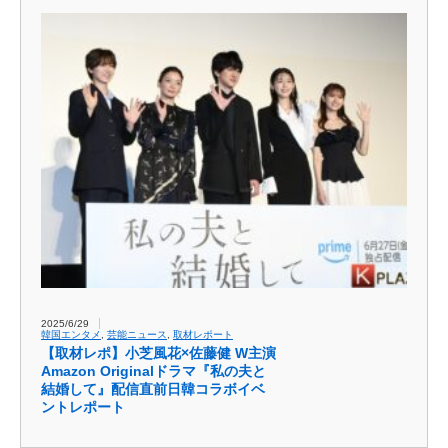
2025/6/29
韓国エンタメ
,
芸能ニュース
,
取材レポート
【取材レポ】小芝風花×佐藤健 W主演
Amazon Originalドラマ『私の夫と
結婚して』配信直前日韓コラボイベ
ントレポート