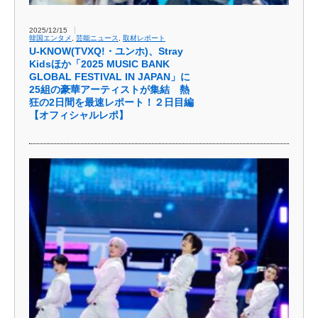
2025/12/15
韓国エンタメ
,
芸能ニュース
,
取材レポート
U-KNOW(TVXQ!・ユンホ)、Stray
Kidsほか「2025 MUSIC BANK
GLOBAL FESTIVAL IN JAPAN」に
25組の豪華アーティストが集結 熱
狂の2日間を最速レポート！２日目編
【オフィシャルレポ】