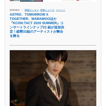
2020/6/1
韓国エンタメ
,
芸能ニュース
,
イベント
ASTRO、TOMORROW X
TOGETHER、MAMAMOOほか
『KCON:TACT 2020 SUMMER』コ
ンサートラインナップ22 組が追加決
定！総勢32組のアーティストが舞台
を飾る