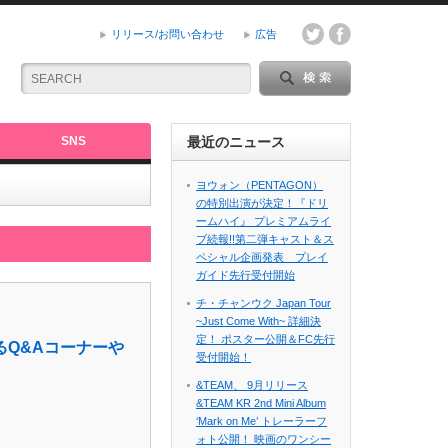
リリース/お問い合わせ
広告
SNS
最近のニュース
ヨウォン（PENTAGON）
の特別出演が決定！『ドリ
ームハイ』 プレミアムライ
ブ続報!!第二弾キャスト＆ス
ペシャル企画発表 プレイ
ガイド先行受付開始
チ・チャンウク Japan Tour
~Just Come With~ 詳細決
定！ ポスター公開＆FC先行
Q&Aコーナーや
受付開始！
&TEAM、 9月リリース
&TEAM KR 2nd Mini Album
‘Mark on Me’ トレーラーフ
ォト公開！ 映画のワンシー