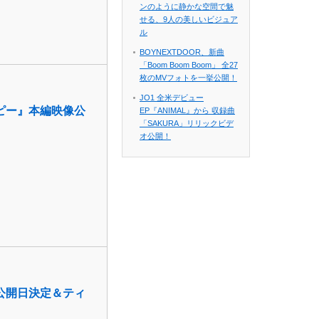
ンのように静かな空間で魅
せる、9人の美しいビジュア
ル
BOYNEXTDOOR、新曲
「Boom Boom Boom」 全27
枚のMVフォトを一挙公開！
JO1 全米デビュー
ピー』本編映像公
EP『ANIMAL』から 収録曲
「SAKURA」リリックビデ
オ公開！
公開日決定＆ティ