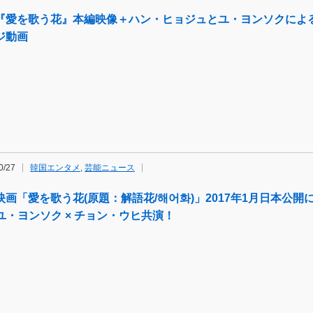
『愛を歌う花』本編映像＋ハン・ヒョジュとユ・ヨンソクによ
ジ動画
0/27
韓国エンタメ
,
芸能ニュース
映画「愛を歌う花(原題：解語花/해어화)」2017年1月日本公
 ユ・ヨンソク × チョン・ウヒ共演！