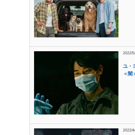
2022/5
ユ・
＜闇
2022/4