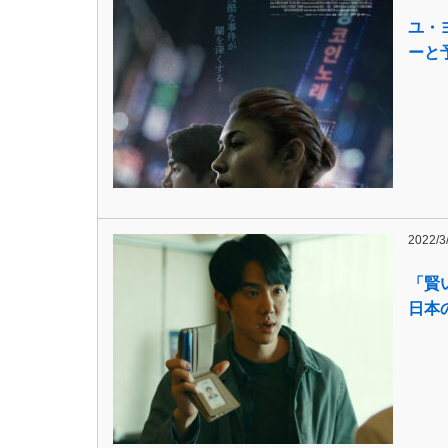
ユ・
ーと
2022/3
「賢
日本