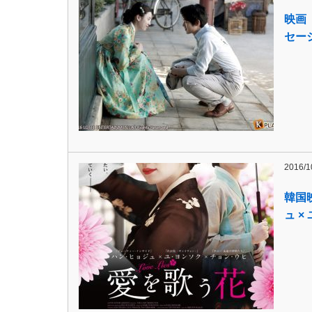
映画
セー
2016/1
韓国
ュ ×