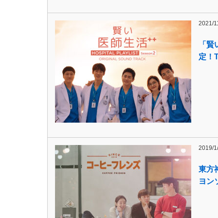
2021/1
「賢
定！T
2019/1
東方
ヨン