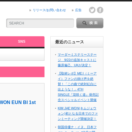
リリース/お問い合わせ
広告
SNS
最近のニュース
マーダーミステリーステー
ジ 9/22の追加キャストに
藤原倫己、UKが決定！
【取材レポ】ME:I（ミーア
イ）ファンの掛け声を絶
賛！「この曲で絶対紅白に
出ような！」4TH
SINGLE『花咲く道』発売記
念スペシャルイベント開催
EUN BI 1st
KIM JAE WON(キムジェウ
ォン)初となる日本でのファ
ンミーティング開催決定！
韓国俳優ナ・イヌ、日本フ