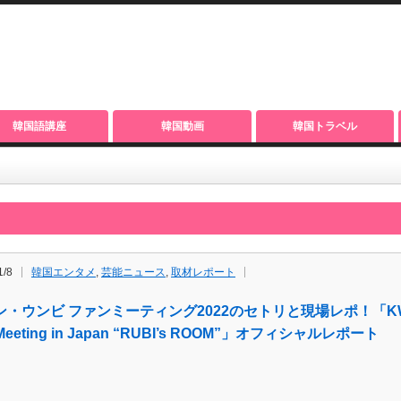
韓国語講座
韓国動画
韓国トラベル
1/8
韓国エンタメ
,
芸能ニュース
,
取材レポート
・ウンビ ファンミーティング2022のセトリと現場レポ！「KWON 
 Meeting in Japan “RUBI’s ROOM”」オフィシャルレポート