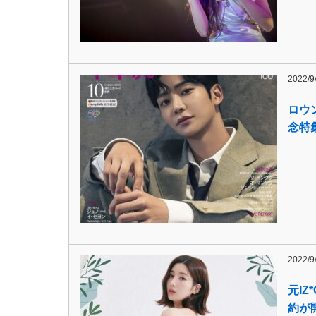
2022/9
ロウ
念特
2022/9
元I
約が