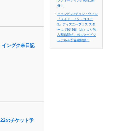
ァンミーティング9月に開
催！
ヒョンビン×チョン・ウソン
『メイド・イン・コリア
2』ディズニープラス スタ
ーにて9月9日（水）より独
占配信開始！ポスタービジ
ュアル＆予告編解禁！
ソ・イングク来日記
022のチケット予