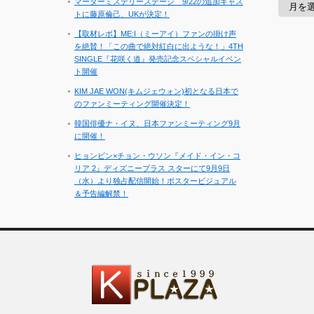
マーダーミステリーステージ 9/22の追加キャス
ー
トに藤原倫己、UKが決定！
カ
イ
【取材レポ】ME:I（ミーアイ）ファンの掛け声
ブ
を絶賛！「この曲で絶対紅白に出ような！」4TH
SINGLE『花咲く道』発売記念スペシャルイベン
ト開催
KIM JAE WON(キムジェウォン)初となる日本で
のファンミーティング開催決定！
韓国俳優ナ・イヌ、日本ファンミーティング9月
に開催！
ヒョンビン×チョン・ウソン『メイド・イン・コ
リア 2』ディズニープラス スターにて9月9日
（水）より独占配信開始！ポスタービジュアル
＆予告編解禁！