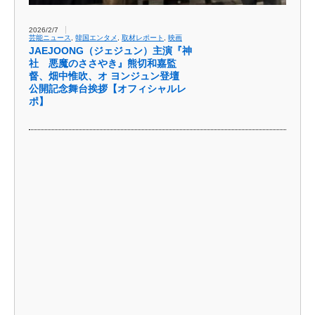
2026/2/7
芸能ニュース
,
韓国エンタメ
,
取材レポート
,
映画
JAEJOONG（ジェジュン）主演『神
社 悪魔のささやき』熊切和嘉監
督、畑中惟吹、オ ヨンジュン登壇
公開記念舞台挨拶【オフィシャルレ
ポ】