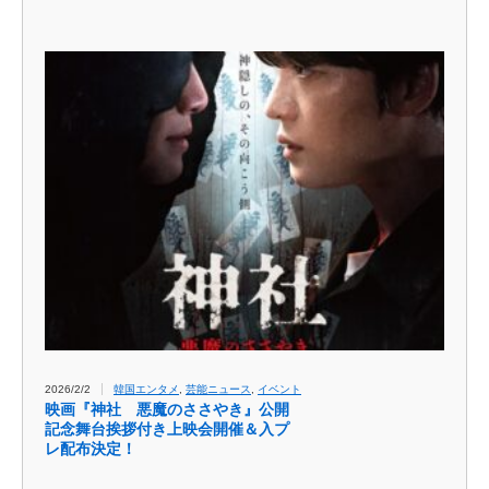
2026/2/2
韓国エンタメ
,
芸能ニュース
,
イベント
映画『神社 悪魔のささやき』公開
記念舞台挨拶付き上映会開催＆入プ
レ配布決定！