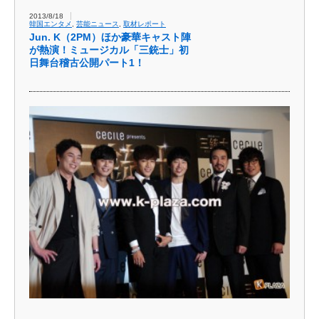
2013/8/18
韓国エンタメ
,
芸能ニュース
,
取材レポート
Jun. K（2PM）ほか豪華キャスト陣
が熱演！ミュージカル「三銃士」初
日舞台稽古公開パート1！