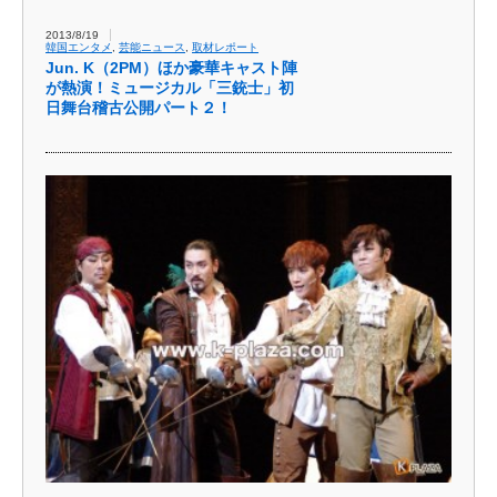
2013/8/19
韓国エンタメ
,
芸能ニュース
,
取材レポート
Jun. K（2PM）ほか豪華キャスト陣
が熱演！ミュージカル「三銃士」初
日舞台稽古公開パート２！