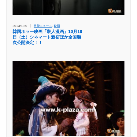
2013/8/30
芸能ニュース
,
映画
韓国ホラー映画「殺人漫画」10月19
日（土）シネマート新宿ほか全国順
次公開決定！！