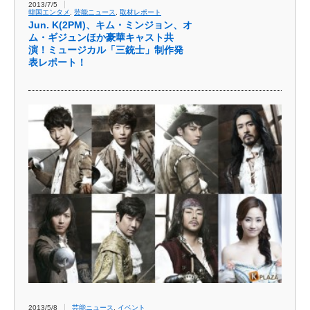
2013/7/5
韓国エンタメ
,
芸能ニュース
,
取材レポート
Jun. K(2PM)、キム・ミンジョン、オ
ム・ギジュンほか豪華キャスト共
演！ミュージカル「三銃士」制作発
表レポート！
2013/5/8
芸能ニュース
,
イベント