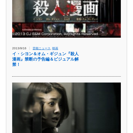
2013/9/16
芸能ニュース
,
映画
イ・シヨン＆オ​ム・ギジュン『殺人
漫​画』禁断の予告編＆ビ​ジュアル解
禁！