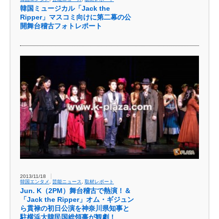
韓国ミュージカル「Jack the
Ripper」マスコミ向けに第二幕の公
開舞台稽古フォトレポート
2013/11/18
韓国エンタメ
,
芸能ニュース
,
取材レポート
Jun. K（2PM）舞台稽古で熱演！＆
「Jack the Ripper」オム・ギジュン
ら貫禄の初日公演を神奈川県知事と
駐横浜大韓民国総領事が観劇！