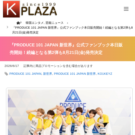
Home
韓国エンタメ
,
芸能ニュース
『PRODUCE 101 JAPAN 新世界』公式ファンブック本日販売開始！続編となる第2弾も8
月21日(金)発売決定
『PRODUCE 101 JAPAN 新世界』公式ファンブック本日販
売開始！続編となる第2弾も8月21日(金)発売決定
2026/6/17
記事内に商品プロモーションを含む場合があります
PRODUCE 101 JAPAN
,
新世界
,
PRODUCE 101 JAPAN 新世界
,
KO1KEYZ