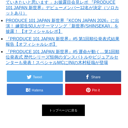
ていきたいと思います 」お披露目会見レポ 『PRODUCE
101 JAPAN 新世界』デビューメンバー12名が決定（ソロカ
ットあり）
PRODUCE 101 JAPAN 新世界『KCON JAPAN 2026』に出
演！ 練習生50人がテーマソング「新世界(SHINSEKAI)」を
披露！ 【オフィシャルレポ】
『PRODUCE 101 JAPAN 新世界』#5 第1回順位発表式結果
報告【オフィシャルレポ】
『PRODUCE 101 JAPAN 新世界』#5 運命が動く…第1回順
位発表式 歴代シリーズ恒例のダンスバトルやビジュアルセ
ンターも発表！スペシャルMCにINIの木村柾哉が登場
Tweet
Share
Hatena
Pin it
トップページに戻る