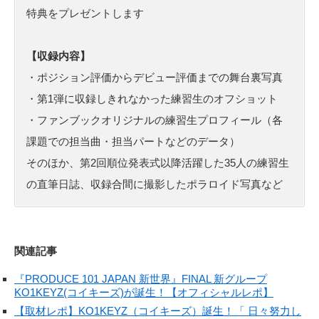
特典をプレゼントします
【収録内容】
・ポジション評価からデビュー評価までの舞台裏写真
・第1弾に収録しきれなかった練習生のオフショット
・ファンブックオリジナルの練習生プロフィール（各
課題での担当曲・担当パートなどのデータ）
そのほか、第2回順位発表式以降活躍した35人の練習生
の直筆日誌、収録合間に撮影したポラロイド写真など
関連記事
『PRODUCE 101 JAPAN 新世界』FINAL 新グループ
KO1KEYZ(コイキーズ)が誕生！【オフィシャルレポ】
【取材レポ】KO1KEYZ（コイキーズ）誕生！「 日々努力し