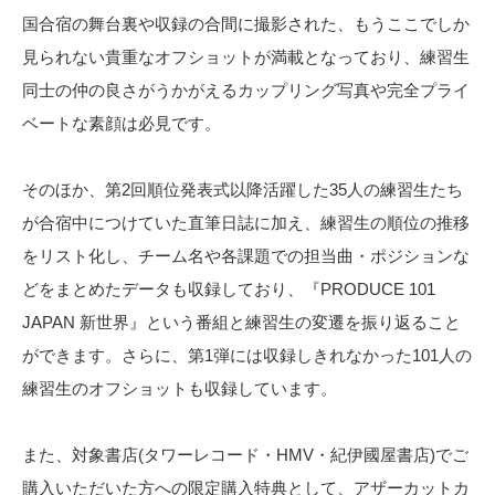
国合宿の舞台裏や収録の合間に撮影された、もうここでしか
見られない貴重なオフショットが満載となっており、練習生
同士の仲の良さがうかがえるカップリング写真や完全プライ
ベートな素顔は必見です。
そのほか、第2回順位発表式以降活躍した35人の練習生たち
が合宿中につけていた直筆日誌に加え、練習生の順位の推移
をリスト化し、チーム名や各課題での担当曲・ポジションな
どをまとめたデータも収録しており、『PRODUCE 101
JAPAN 新世界』という番組と練習生の変遷を振り返ること
ができます。さらに、第1弾には収録しきれなかった101人の
練習生のオフショットも収録しています。
また、対象書店(タワーレコード・HMV・紀伊國屋書店)でご
購入いただいた方への限定購入特典として、アザーカットカ