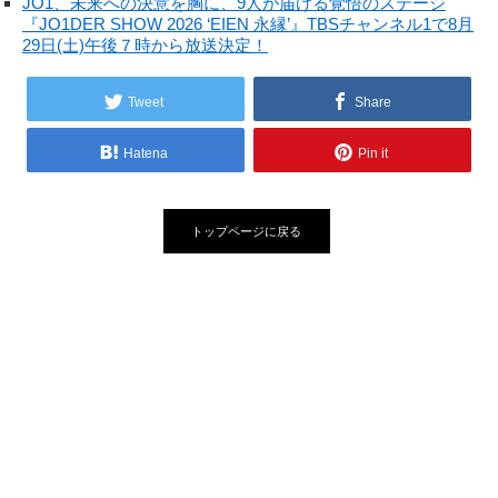
JO1、未来への決意を胸に、9人が届ける覚悟のステージ
『JO1DER SHOW 2026 ‘EIEN 永縁’』TBSチャンネル1で8月
29日(土)午後７時から放送決定！
Tweet
Share
Hatena
Pin it
トップページに戻る