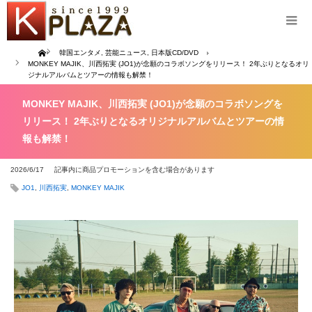
Home
韓国エンタメ
,
芸能ニュース
,
日本版CD/DVD
MONKEY MAJIK、川西拓実 (JO1)が念願のコラボソングをリリース！ 2年ぶりとなるオリ
ジナルアルバムとツアーの情報も解禁！
MONKEY MAJIK、川西拓実 (JO1)が念願のコラボソングを
リリース！ 2年ぶりとなるオリジナルアルバムとツアーの情
報も解禁！
2026/6/17
記事内に商品プロモーションを含む場合があります
JO1
,
川西拓実
,
MONKEY MAJIK