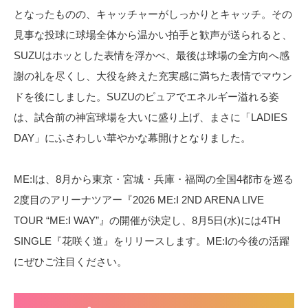
となったものの、キャッチャーがしっかりとキャッチ。その
見事な投球に球場全体から温かい拍手と歓声が送られると、
SUZUはホッとした表情を浮かべ、最後は球場の全方向へ感
謝の礼を尽くし、大役を終えた充実感に満ちた表情でマウン
ドを後にしました。SUZUのピュアでエネルギー溢れる姿
は、試合前の神宮球場を大いに盛り上げ、まさに「LADIES
DAY」にふさわしい華やかな幕開けとなりました。
ME:Iは、8月から東京・宮城・兵庫・福岡の全国4都市を巡る
2度目のアリーナツアー『2026 ME:I 2ND ARENA LIVE
TOUR “ME:I WAY”』の開催が決定し、8月5日(水)には4TH
SINGLE『花咲く道』をリリースします。ME:Iの今後の活躍
にぜひご注目ください。