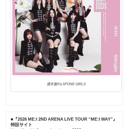
通常盤/©LAPONE GIRLS
■『2026 ME:I 2ND ARENA LIVE TOUR “ME:I WAY”』
特設サイト