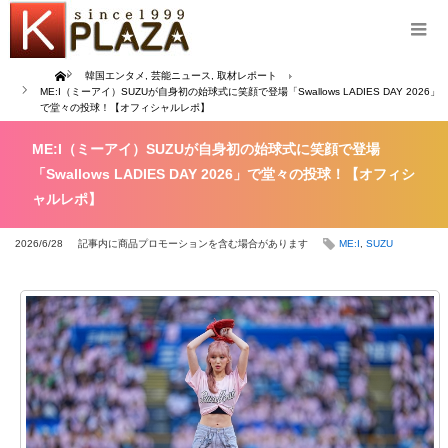
Home
韓国エンタメ
,
芸能ニュース
,
取材レポート
ME:I（ミーアイ）SUZUが自身初の始球式に笑顔で登場「Swallows LADIES DAY 2026」
で堂々の投球！【オフィシャルレポ】
ME:I（ミーアイ）SUZUが自身初の始球式に笑顔で登場
「Swallows LADIES DAY 2026」で堂々の投球！【オフィシ
ャルレポ】
2026/6/28
記事内に商品プロモーションを含む場合があります
ME:I
,
SUZU