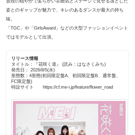
普段の穏やかで柔らかい雰囲気とステージで見せる凛とした
姿とのギャップが魅力で、キレのあるダンスが最大の持ち
味。
「TGC」や「GirlsAward」などの大型ファッションイベント
ではモデルとして出演。
リリース情報
タイトル：『花咲く道』 (読み：はなさくみち)
発売日： 2026/8/5(水)
形態数：4形態(初回限定盤A、初回限定盤B、通常盤、
FC限定盤)
特設サイト https://cf.me-i.jp/feature/flower_road