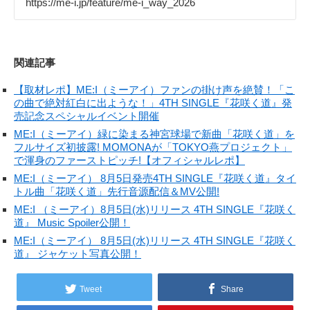
https://me-i.jp/feature/me-i_way_2026
関連記事
【取材レポ】ME:I（ミーアイ）ファンの掛け声を絶賛！「こ
の曲で絶対紅白に出ような！」4TH SINGLE『花咲く道』発
売記念スペシャルイベント開催
ME:I（ミーアイ）緑に染まる神宮球場で新曲「花咲く道」を
フルサイズ初披露! MOMONAが「TOKYO燕プロジェクト」
で渾身のファーストピッチ!【オフィシャルレポ】
ME:I（ミーアイ） 8月5日発売4TH SINGLE『花咲く道』タイ
トル曲「花咲く道」先行音源配信＆MV公開!
ME:I （ミーアイ）8月5日(水)リリース 4TH SINGLE『花咲く
道』 Music Spoiler公開！
ME:I（ミーアイ） 8月5日(水)リリース 4TH SINGLE『花咲く
道』 ジャケット写真公開！
Tweet
Share