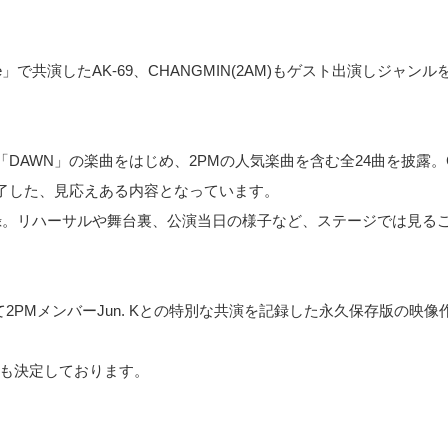
e Fire」で共演したAK-69、CHANGMIN(2AM)もゲスト出演しジ
AWN」の楽曲をはじめ、2PMの人気楽曲を含む全24曲を披露。C
了した、見応えある内容となっています。
es」を収録。リハーサルや舞台裏、公演当日の様子など、ステージでは見
て2PMメンバーJun. Kとの特別な共演を記録した永久保存版の映
開催も決定しております。