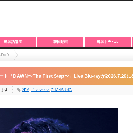
韓国語講座
韓国動画
韓国トラベル
/DVD
t Step〜」Live Blu-rayが2026.7.29に発売決定！
AWN〜The First Step〜」Live Blu-rayが2026.7.2
ります
2PM
,
チャンソン
,
CHANSUNG