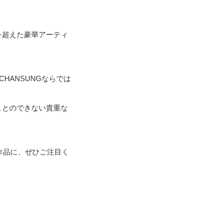
ャンルを超えた豪華アーティ
HANSUNGならでは
ることのできない貴重な
像作品に、ぜひご注目く