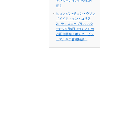
ァンミーティング9月に開
催！
ヒョンビン×チョン・ウソン
『メイド・イン・コリア
2』ディズニープラス スタ
ーにて9月9日（水）より独
占配信開始！ポスタービジ
ュアル＆予告編解禁！