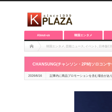
About-us
韓国エンタメ
韓国エンタメ
,
芸能ニュース
,
イベント
,
日本版CD
CHANSUNG(チャンソン・2PM)ソロコンサート「DAWN〜The Firs
CHANSUNG(チャンソン・2PM)ソロコンサート「D
2026/6/16
記事内に商品プロモーションを含む場合があ