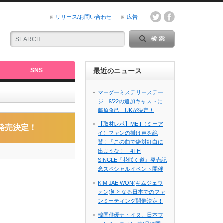
リリース/お問い合わせ
広告
SNS
最近のニュース
マーダーミステリーステー
ジ 9/22の追加キャストに
藤原倫己、UKが決定！
【取材レポ】ME:I（ミーア
9に発売決定！
イ）ファンの掛け声を絶
賛！「この曲で絶対紅白に
出ような！」4TH
SINGLE『花咲く道』発売記
念スペシャルイベント開催
KIM JAE WON(キムジェウ
ォン)初となる日本でのファ
ンミーティング開催決定！
韓国俳優ナ・イヌ、日本フ