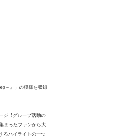
st Step～』」の模様を収録
テージ︕グループ活動の
集まったファンから大
するハイライトの一つ