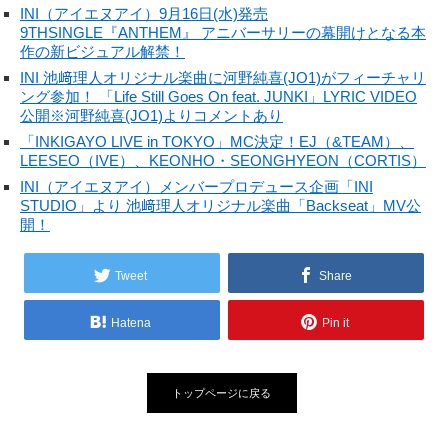
INI（アイエヌアイ）9月16日(水)発売
9THSINGLE『ANTHEM』 アニバーサリーの幕開けとなる本
作の新ビジュアル解禁！
INI 池﨑理人オリジナル楽曲に河野純喜(JO1)がフィーチャリ
ング参加！ 「Life Still Goes On feat. JUNKI」LYRIC VIDEO
公開※河野純喜(JO1)よりコメントあり
「INKIGAYO LIVE in TOKYO」MC決定！EJ（&TEAM）、
LEESEO（IVE）、KEONHO・SEONGHYEON（CORTIS）
INI（アイエヌアイ）メンバープロデュース企画「INI
STUDIO」より 池﨑理人オリジナル楽曲「Backseat」MV公
開！
Tweet
Share
Hatena
Pin it
トップページに戻る