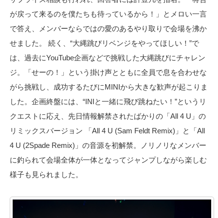
が戻って来るのを僕たちも待っているから！」とメロい一言
で答え、メンバーならではの愛のあるやり取りで会場を沸か
せました。 続く、“大縄跳びリベンジをやってほしい！”で
は、過去にYouTube企画などで挑戦した大縄跳びにチャレン
ジ。「せーの！」という掛け声とともに全員で息を合わせな
がら挑戦し、成功するたびにMINIから大きな歓声が起こりま
した。企画終盤には、“INIと一緒に飛び跳ねたい！”というリ
クエストに応え、先日情報解禁されたばかりの「All 4 U」の
リミックスバージョン 「All 4 U (Sam Feldt Remix)」と「All
4 U (2Spade Remix)」の音源を初解禁。ノリノリなメンバー
に釣られて会場全体が一体となってジャンプしながら楽しむ
様子も見られました。