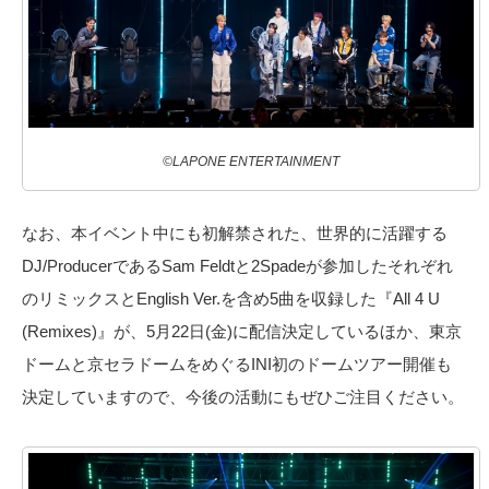
©LAPONE ENTERTAINMENT
なお、本イベント中にも初解禁された、世界的に活躍する
DJ/ProducerであるSam Feldtと2Spadeが参加したそれぞれ
のリミックスとEnglish Ver.を含め5曲を収録した『All 4 U
(Remixes)』が、5月22日(金)に配信決定しているほか、東京
ドームと京セラドームをめぐるINI初のドームツアー開催も
決定していますので、今後の活動にもぜひご注目ください。