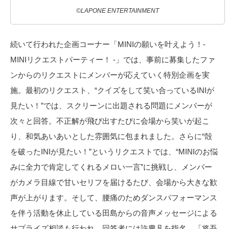
©LAPONE ENTERTAINMENT
続いて行われた企画コーナー「MINIの願いを叶えよう！-
MINIリクエストパーティー！ -」では、事前に募集したファ
ンからのリクエストにメンバーが応えていく特別企画を実
施。最初のリクエスト、“クイズをして笑い合っているINIが
見たい！”では、スクリーンに出題される問題にメンバーが
次々と回答。不正解が飛び出すたびに会場から笑いが起こ
り、和気あいあいとした雰囲気に包まれました。さらに“殻
を破ったINIが見たい！”というリクエストでは、“MINIのお悩
みに全力で肯定してくれるメロい一言”に挑戦し、メンバー
がカメラ目線で甘いセリフを届けるたび、会場から大きな歓
声が上がります。そして、腰痛のためダンスパフォーマンス
を伴う活動を休止している田島からの音声メッセージによる
サプライズ相談も行われ、回答者には許豊凡を指名。「将吾