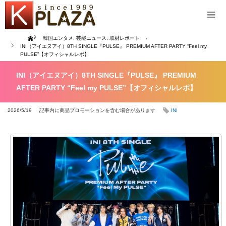
Home
韓国エンタメ
,
芸能ニュース
,
取材レポート
INI（アイエヌアイ）8TH SINGLE『PULSE』 PREMIUM AFTER PARTY “Feel my
PULSE”【オフィシャルレポ】
INI（アイエヌアイ）8TH SINGLE『PULSE』 PREMIUM
AFTER PARTY “Feel my PULSE”【オフィシャルレポ】
2026/5/19
記事内に商品プロモーションを含む場合があります
INI