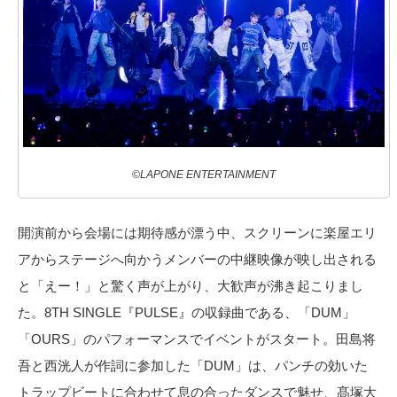
©LAPONE ENTERTAINMENT
開演前から会場には期待感が漂う中、スクリーンに楽屋エリ
アからステージへ向かうメンバーの中継映像が映し出される
と「えー！」と驚く声が上がり、大歓声が沸き起こりまし
た。8TH SINGLE『PULSE』の収録曲である、「DUM」
「OURS」のパフォーマンスでイベントがスタート。田島将
吾と西洸人が作詞に参加した「DUM」は、パンチの効いた
トラップビートに合わせて息の合ったダンスで魅せ、髙塚大