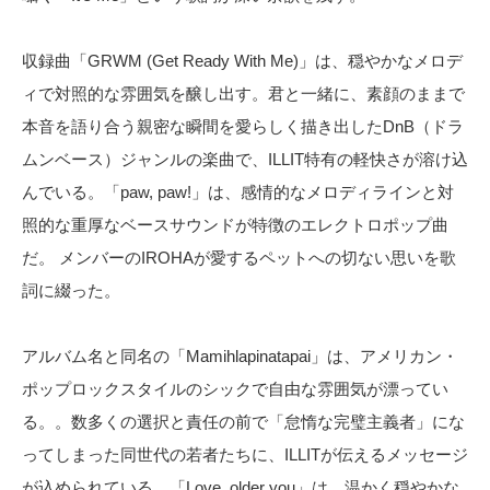
収録曲「GRWM (Get Ready With Me)」は、穏やかなメロデ
ィで対照的な雰囲気を醸し出す。君と一緒に、素顔のままで
本音を語り合う親密な瞬間を愛らしく描き出したDnB（ドラ
ムンベース）ジャンルの楽曲で、ILLIT特有の軽快さが溶け込
んでいる。「paw, paw!」は、感情的なメロディラインと対
照的な重厚なベースサウンドが特徴のエレクトロポップ曲
だ。 メンバーのIROHAが愛するペットへの切ない思いを歌
詞に綴った。
アルバム名と同名の「Mamihlapinatapai」は、アメリカン・
ポップロックスタイルのシックで自由な雰囲気が漂ってい
る。。数多くの選択と責任の前で「怠惰な完璧主義者」にな
ってしまった同世代の若者たちに、ILLITが伝えるメッセージ
が込められている。「Love, older you」は、温かく穏やかな