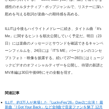
感性のオルタナティブ・ポップジャンルで、リスナーに深い
慰めを与える歌詞が楽曲への期待感を高める。
ILLITは今後もハイライトメドレーに続き、タイトル曲「It’s
Me」に関するヒントを順次公開していく予定だ。明日（23
日）には楽曲のメッセージとサウンドを確認できるキャンペ
ーンフィルムを、24日には「IT’S ME」バージョンのコンセ
プトフォト・映像を披露する。続いて27〜28日にはミュージ
ックビデオのオフィシャルティザーを公開し、待望の新譜と
MV本編は30日午後6時にその全貌を現す。
関連記事
ILLIT、約3万人が来場した『LuckyFes’26』Day2に出演！ 最
新曲「I Got Your Back」など全8曲で音楽ファンを魅了 12月