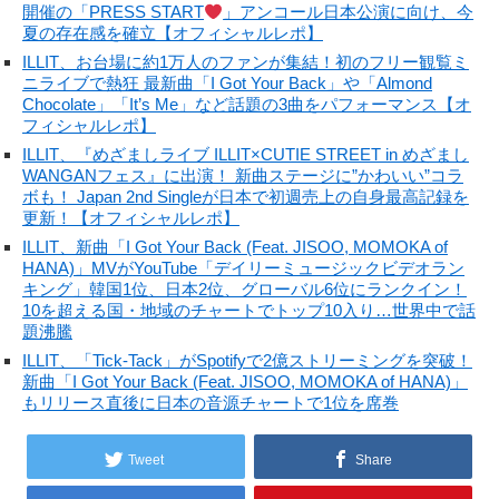
開催の「PRESS START
」アンコール日本公演に向け、今
夏の存在感を確立【オフィシャルレポ】
ILLIT、お台場に約1万人のファンが集結！初のフリー観覧ミ
ニライブで熱狂 最新曲「I Got Your Back」や「Almond
Chocolate」「It’s Me」など話題の3曲をパフォーマンス【オ
フィシャルレポ】
ILLIT、『めざましライブ ILLIT×CUTIE STREET in めざまし
WANGANフェス』に出演！ 新曲ステージに”かわいい”コラ
ボも！ Japan 2nd Singleが日本で初週売上の自身最高記録を
更新！【オフィシャルレポ】
ILLIT、新曲「I Got Your Back (Feat. JISOO, MOMOKA of
HANA)」MVがYouTube「デイリーミュージックビデオラン
キング」韓国1位、日本2位、グローバル6位にランクイン！
10を超える国・地域のチャートでトップ10入り…世界中で話
題沸騰
ILLIT、「Tick-Tack」がSpotifyで2億ストリーミングを突破！
新曲「I Got Your Back (Feat. JISOO, MOMOKA of HANA)」
もリリース直後に日本の音源チャートで1位を席巻
Tweet
Share