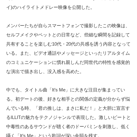
イ)のハイライトメドレー映像を公開した。
メンバーたちが自らスマートフォンで撮影したこの映像は、
セルフメイクやペットとの日常など、些細な瞬間を記録して
共有することを楽しむ10代・20代の共感を誘う内容となって
いる。また、ビデオ通話やメッセージといったリアルタイム
のコミュニケーションに慣れ親しんだ同世代の特性を感覚的
な演出で描き出し、没入感を高めた。
中でも、タイトル曲「It’s Me」に大きな注目が集まってい
る。初デートの後、好きな相手との関係の定義が分からず悩
んでいる時、「君の推しは、まさに私だ！」と大胆に宣言す
るILLITの魅力をテクノジャンルで表現した。激しいビートと
中毒性のあるサウンドが聴く者のドーパミンを刺激し、低く
囁く「It’s Me」という歌詞が深い余韻を残す。