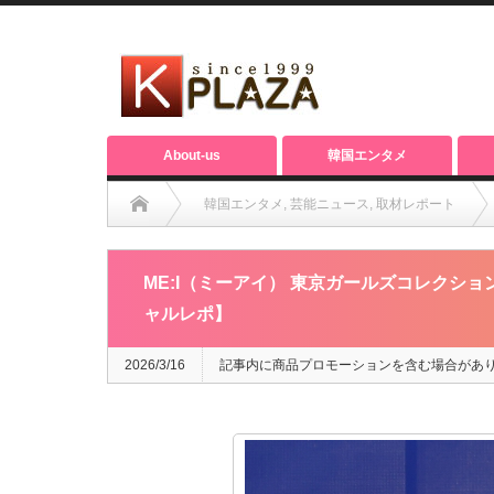
About-us
韓国エンタメ
韓国エンタメ
,
芸能ニュース
,
取材レポート
ME:I（ミーアイ） 東京ガールズコレクション(TGC)3回連続
ME:I（ミーアイ） 東京ガールズコレクション
ャルレポ】
2026/3/16
記事内に商品プロモーションを含む場合があ