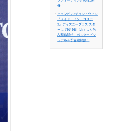
ァンミーティング9月に開
催！
ヒョンビン×チョン・ウソン
『メイド・イン・コリア
2』ディズニープラス スタ
ーにて9月9日（水）より独
占配信開始！ポスタービジ
ュアル＆予告編解禁！