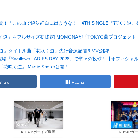
賛！「この曲で絶対紅白に出ような！」4TH SINGLE『花咲く道
く道」をフルサイズ初披露! MOMONAが「TOKYO燕プロジェク
『花咲く道』タイトル曲「花咲く道」先行音源配信＆MV公開!
Swallows LADIES DAY 2026」で堂々の投球！【オフィシャ
花咲く道』 Music Spoiler公開！
Share
Hatena
K-POPボーイズ動画
K-POPガ