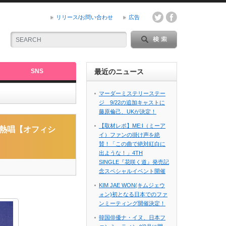
リリース/お問い合わせ
広告
SNS
最近のニュース
マーダーミステリーステー
ジ 9/22の追加キャストに
藤原倫己、UKが決定！
【取材レポ】ME:I（ミーア
曲を熱唱【オフィシ
イ）ファンの掛け声を絶
賛！「この曲で絶対紅白に
出ような！」4TH
SINGLE『花咲く道』発売記
念スペシャルイベント開催
KIM JAE WON(キムジェウ
ォン)初となる日本でのファ
ンミーティング開催決定！
韓国俳優ナ・イヌ、日本フ