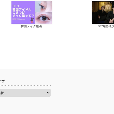
韓国メイク動画
BTS(防弾
イブ