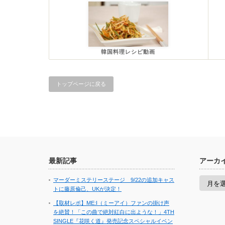
韓国料理レシピ動画
トップページに戻る
最新記事
アーカ
ア
マーダーミステリーステージ 9/22の追加キャス
ー
トに藤原倫己、UKが決定！
カ
イ
【取材レポ】ME:I（ミーアイ）ファンの掛け声
ブ
を絶賛！「この曲で絶対紅白に出ような！」4TH
SINGLE『花咲く道』発売記念スペシャルイベン