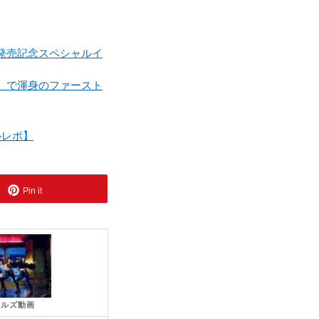
』発売記念スペシャルイ
ト」で渾身のファースト
ルレポ】
Pin it
ールズ動画