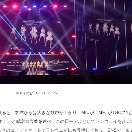
©マイナビ TGC 2026 S/S
響き渡ると、客席からは大きな歓声が上がり、MIUが「ME:IがTGCに
す！」と感謝の言葉を述べ、この日モデルとしてランウェイを歩いた
ンクのコーディネートでランウェイにも登場しており、SNSで「ま