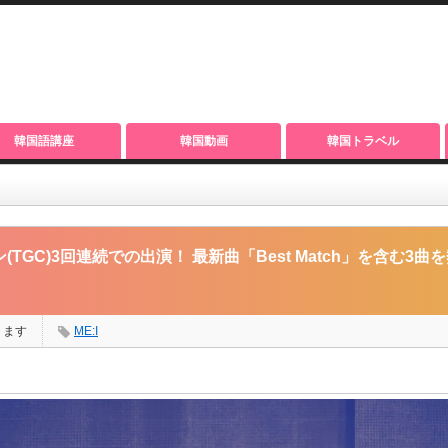
韓国語講座
韓国動画
韓国トラベル
での出演！ 最新曲「Best Match」を含む3曲を熱唱【オフィシャルレポ】
(TGC)3回連続での出演！ 最新曲「Best Match」を含む3
ります
ME:I