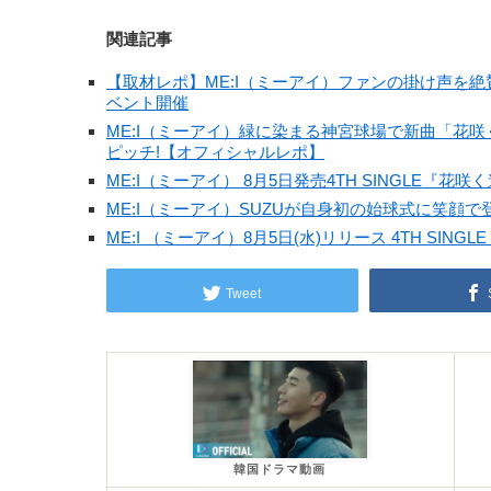
関連記事
【取材レポ】ME:I（ミーアイ）ファンの掛け声を絶
ベント開催
ME:I（ミーアイ）緑に染まる神宮球場で新曲「花咲
ピッチ!【オフィシャルレポ】
ME:I（ミーアイ） 8月5日発売4TH SINGLE
ME:I（ミーアイ）SUZUが自身初の始球式に笑顔で登場「
ME:I （ミーアイ）8月5日(水)リリース 4TH SINGLE『
Tweet
韓国ドラマ動画