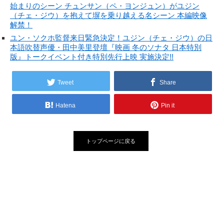
始まりのシーン チュンサン（ペ・ヨンジュン）がユジン
（チェ・ジウ）を抱えて塀を乗り越える名シーン 本編映像
解禁！
ユン・ソクホ監督来日緊急決定！ユジン（チェ・ジウ）の日
本語吹替声優・田中美里登壇『映画 冬のソナタ 日本特別
版』トークイベント付き特別先行上映 実施決定!!
Tweet
Share
Hatena
Pin it
トップページに戻る