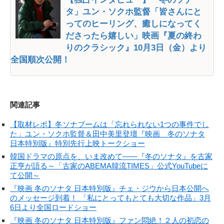
タ」ユン・ソクホ監督「皆さんにと
ってのヒーリング、癒しになってく
ださったら嬉しい」映画『夏の終わ
りのクラシック』10月3日（金）より
全国順次公開！
関連記事
【取材レポ】冬ソナブームは「忘れられない1つの事件でし
た」ユン・ソクホ監督＆田中美里登壇『映画 冬のソナタ
日本特別版』特別先行上映トークショー
韓国ドラマの原点を、いま改めて――『冬のソナタ』を古家
正亨が語る～「古家のABEMA韓流TIMES」公式YouTubeに
て公開～
『映画 冬のソナタ 日本特別版』チェ・ジウから日本公開へ
のメッセージ到着！ 「私にとってもとても大切な作品」3月
6日より全国ロードショー
『映画 冬のソナタ 日本特別版』ファン悶絶！２人の初恋の