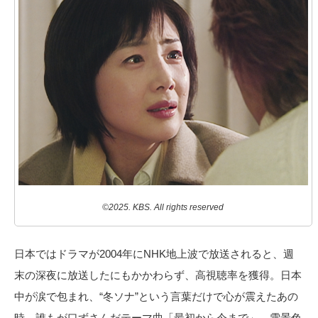
©2025. KBS. All rights reserved
日本ではドラマが2004年にNHK地上波で放送されると、週
末の深夜に放送したにもかかわらず、高視聴率を獲得。日本
中が涙で包まれ、“冬ソナ”という言葉だけで心が震えたあの
時。誰もが口ずさんだテーマ曲「最初から今まで」、雪景色