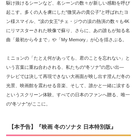
駆け抜けるシーンなど、名シーンの数々が新しい感動を呼び
起こす。多くの人を虜にした“微笑みの貴公子”と呼ばれたヨ
ン様スマイル、“涙の女王”チェ・ジウの涙の熱演の数々も4K
にリマスターされた映像で蘇り、さらに、あの誰もが知る名
曲「最初から今まで」や「My Memory」が心を揺さぶる。
ミニョンの「たとえ何があっても、君のことを忘れない」と
いう言葉に重ね合わされる、私たちの“冬ソナ”の思い出―
テレビでは決して再現できない大画面が映し出す澄んだ冬の
光景、映画館を震わせる音楽、そして、誰かと一緒に涙する
というスクリーン体験。すべての日本のファンへ贈る、唯一
の“冬ソナ”がここに。
【本予告】『映画 冬のソナタ 日本特別版』