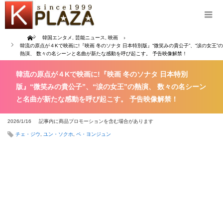
Home
韓国エンタメ
,
芸能ニュース
,
映画
韓流の原点が４Kで映画に!『映画 冬のソナタ 日本特別版』“微笑みの貴公子”、“涙の女王”の
熱演、 数々の名シーンと名曲が新たな感動を呼び起こす。 予告映像解禁！
韓流の原点が４Kで映画に!『映画 冬のソナタ 日本特別
版』“微笑みの貴公子”、“涙の女王”の熱演、 数々の名シーン
と名曲が新たな感動を呼び起こす。 予告映像解禁！
2026/1/16
記事内に商品プロモーションを含む場合があります
チェ・ジウ
,
ユン・ソクホ
,
ペ・ヨンジュン