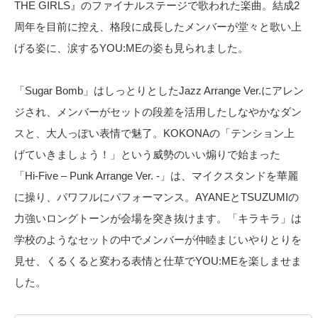
THE GIRLS』のファイナルステージで歌われた楽曲。結成2
周年を目前に控え、格段に成長したメンバーが堂々と歌い上
げる姿に、涙するYOU:MEの姿も見られました。
「Sugar Bomb」はしっとりとしたJazz Arrange Ver.にアレン
ジされ、メンバーがセットの段差を活用したしなやかなダン
スと、大人っぽい表情で魅了。KOKONAの「テンション上
げていきましょう！」という威勢のいい煽りで始まった
「Hi-Five – Punk Arrange Ver. -」は、マイクスタンドを華麗
に操り、パワフルにパフォーマンス。AYANEとTSUZUMIの
力強いロングトーンが会場を突き抜けます。「キラキラ」は
学校のようなセットの中でメンバーが仲睦まじいやりとりを
見せ、くるくると変わる表情と仕草でYOU:MEを楽しませま
した。