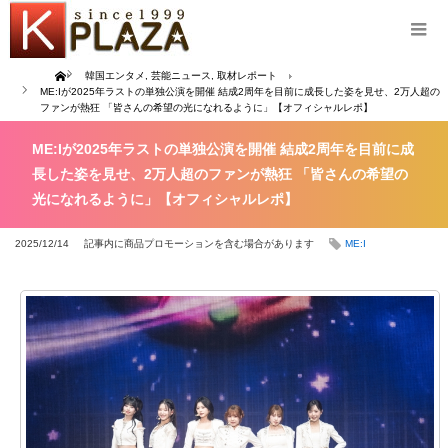
Home
韓国エンタメ
,
芸能ニュース
,
取材レポート
ME:Iが2025年ラストの単独公演を開催 結成2周年を目前に成長した姿を見せ、2万人超の
ファンが熱狂 「皆さんの希望の光になれるように」【オフィシャルレポ】
ME:Iが2025年ラストの単独公演を開催 結成2周年を目前に成
長した姿を見せ、2万人超のファンが熱狂 「皆さんの希望の
光になれるように」【オフィシャルレポ】
2025/12/14
記事内に商品プロモーションを含む場合があります
ME:I