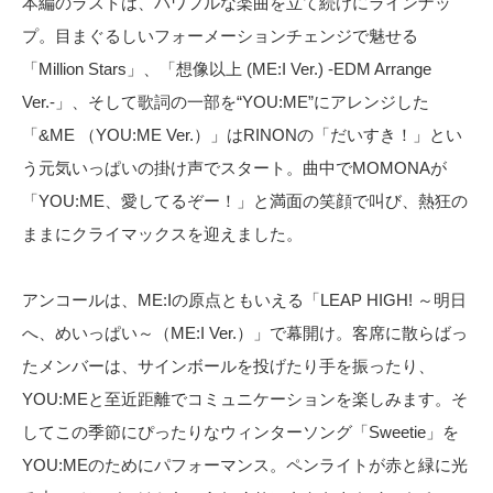
本編のラストは、パワフルな楽曲を立て続けにラインナッ
プ。目まぐるしいフォーメーションチェンジで魅せる
「Million Stars」、「想像以上 (ME:I Ver.) -EDM Arrange
Ver.-」、そして歌詞の一部を“YOU:ME”にアレンジした
「&ME （YOU:ME Ver.）」はRINONの「だいすき！」とい
う元気いっぱいの掛け声でスタート。曲中でMOMONAが
「YOU:ME、愛してるぞー！」と満面の笑顔で叫び、熱狂の
ままにクライマックスを迎えました。
アンコールは、ME:Iの原点ともいえる「LEAP HIGH! ～明日
へ、めいっぱい～（ME:I Ver.）」で幕開け。客席に散らばっ
たメンバーは、サインボールを投げたり手を振ったり、
YOU:MEと至近距離でコミュニケーションを楽しみます。そ
してこの季節にぴったりなウィンターソング「Sweetie」を
YOU:MEのためにパフォーマンス。ペンライトが赤と緑に光