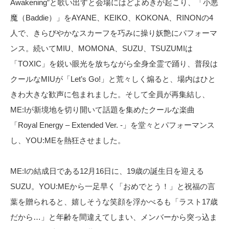
Awakening”と歌い出すと会場にはどよめきが起こり、「小悪
魔（Baddie）」をAYANE、KEIKO、KOKONA、RINONの4
人で、きらびやかなスカーフを巧みに操り妖艶にパフォーマ
ンス。続いてMIU、MOMONA、SUZU、TSUZUMIは
「TOXIC」を鋭い眼光を放ちながら全身全霊で踊り、普段は
クールなMIUが「Let’s Go!」と荒々しく煽ると、場内はひと
きわ大きな歓声に包まれました。そして全員が再集結し、
ME:Iが新境地を切り開いて話題を集めたクールな楽曲
「Royal Energy – Extended Ver. -」を堂々とパフォーマンス
し、YOU:MEを熱狂させました。
ME:Iの結成日である12月16日に、19歳の誕生日を迎える
SUZU。YOU:MEから一足早く「おめでとう！」と祝福の言
葉を贈られると、嬉しそうな笑顔を浮かべるも「ラスト17歳
だから…」と年齢を間違えてしまい、メンバーから突っ込ま