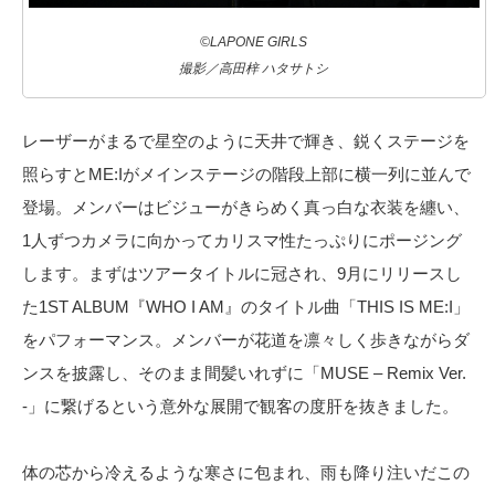
©LAPONE GIRLS
撮影／高田梓 ハタサトシ
レーザーがまるで星空のように天井で輝き、鋭くステージを
照らすとME:Iがメインステージの階段上部に横一列に並んで
登場。メンバーはビジューがきらめく真っ白な衣装を纏い、
1人ずつカメラに向かってカリスマ性たっぷりにポージング
します。まずはツアータイトルに冠され、9月にリリースし
た1ST ALBUM『WHO I AM』のタイトル曲「THIS IS ME:I」
をパフォーマンス。メンバーが花道を凛々しく歩きながらダ
ンスを披露し、そのまま間髪いれずに「MUSE – Remix Ver.
-」に繋げるという意外な展開で観客の度肝を抜きました。
体の芯から冷えるような寒さに包まれ、雨も降り注いだこの