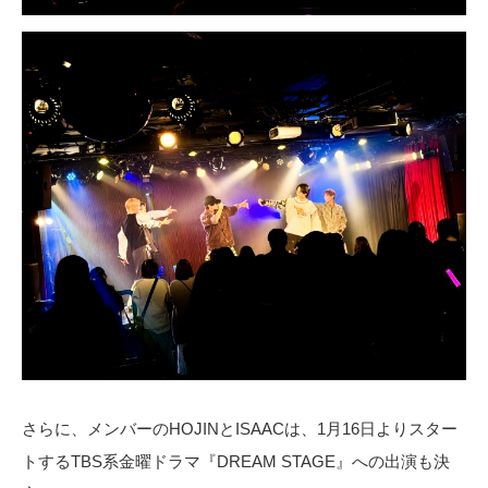
さらに、メンバーのHOJINとISAACは、1月16日よりスター
トするTBS系金曜ドラマ『DREAM STAGE』への出演も決