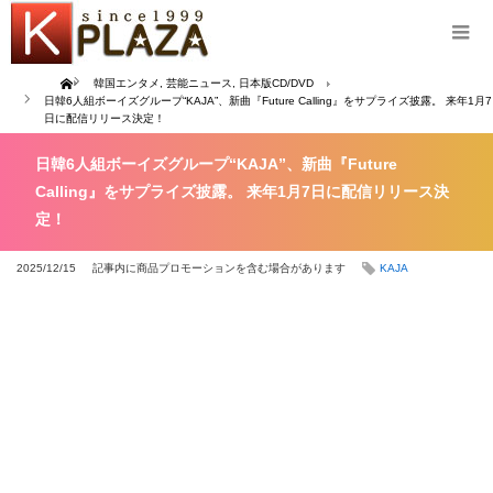
Home
韓国エンタメ
,
芸能ニュース
,
日本版CD/DVD
日韓6人組ボーイズグループ“KAJA”、新曲『Future Calling』をサプライズ披露。 来年1月7
日に配信リリース決定！
日韓6人組ボーイズグループ“KAJA”、新曲『Future
Calling』をサプライズ披露。 来年1月7日に配信リリース決
定！
2025/12/15
記事内に商品プロモーションを含む場合があります
KAJA