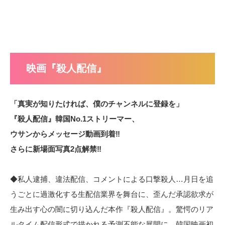
映画『殺人配信』
「真実が知りたければ、僕のチャンネルに登録を」
『殺人配信』韓国No.1ストリーマー、
ウサンからメッセージ動画到着‼
さらに新場面写真2点解禁‼
◆私人逮捕、違法配信、コメントによる口撃殺人…月日を追
うごとに過激化する生配信業界を舞台に、歪んだ承認欲求が
生み出す心の闇に切り込んだ本作『殺人配信』。驚愕のリア
ルタイム配信形式で描かれる予測不能な展開に、韓国映画初