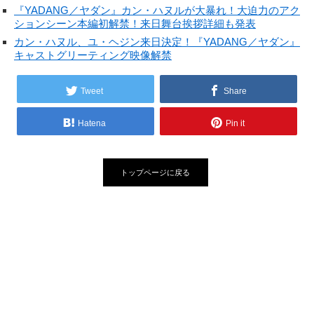
『YADANG／ヤダン』カン・ハヌルが大暴れ！大迫力のアク
ションシーン本編初解禁！来日舞台挨拶詳細も発表
カン・ハヌル、ユ・ヘジン来日決定！『YADANG／ヤダン』
キャストグリーティング映像解禁
Tweet
Share
Hatena
Pin it
トップページに戻る