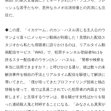
画部門の新人女優賞にノミネートされたハ・ソユンら、フレ
ッシュな若手たちや、意外なカメオ出演俳優との共演にも注
目だ。
◆この度、「イカゲーム」のカン・ハヌル演じる主人公のウ
サンより直々にメッセージ動画が到着した！見慣れた配信ス
タジオから私たち視聴者に語りかけるのは、リアルタイム動
画配信サービス「WAG」で、犯罪チャンネル登録者No.1を
誇るスター配信者のウサン(カン・ハヌル)。「警察や検察を
本当に信用できますか？」と呼びかける通り、彼は数々の未
解決事件を独自の手法とリアルタイム配信を駆使して解決に
導いてきた。「僕が培ってきたプロファイリング技術と独占
情報を使って、他では見過ごされていた犯罪者の内面まで分
析します」と主張するウサンは、巷を騒がす女性ばかりを狙
った連続殺人鬼と対峙することになる。「みなさんも真実が