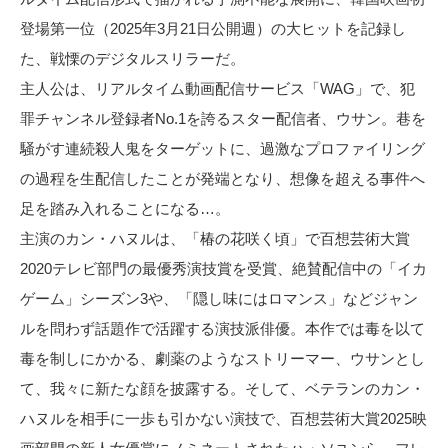
登場第一位（2025年3月21日公開週）の大ヒットを記録し
た、戦慄のデジタルスリラーだ。
主人公は、リアルタイム動画配信サービス「WAG」で、犯
罪チャンネル登録者No.1を誇るスター配信者、ウサン。巷を
騒がす連続殺人鬼をターゲットに、過激なプロファイリング
の過程を生配信したことが発端となり、想像を超える事件へ
足を踏み入れることになる…。
主演のカン・ハヌルは、「椿の花咲く頃」で百想芸術大賞
2020テレビ部門の最優秀演技賞を受賞、絶賛配信中の「イカ
ゲーム」シーズン3や、「隠し味にはロマンス」などジャン
ルを問わず話題作で活躍する演技派俳優。本作では毒を以て
毒を制しにかかる、劇薬のようなストリーマー、ウサンとし
て、我々に新たな顔を披露する。そして、ベテランのカン・
ハヌルを相手に一歩も引かない演技で、百想芸術大賞2025映