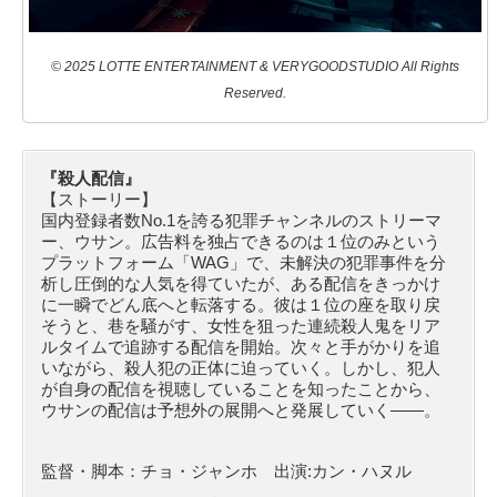
© 2025 LOTTE ENTERTAINMENT & VERYGOODSTUDIO All Rights
Reserved.
『殺人配信』
【ストーリー】
国内登録者数No.1を誇る犯罪チャンネルのストリーマ
ー、ウサン。広告料を独占できるのは１位のみという
プラットフォーム「WAG」で、未解決の犯罪事件を分
析し圧倒的な人気を得ていたが、ある配信をきっかけ
に一瞬でどん底へと転落する。彼は１位の座を取り戻
そうと、巷を騒がす、女性を狙った連続殺人鬼をリア
ルタイムで追跡する配信を開始。次々と手がかりを追
いながら、殺人犯の正体に迫っていく。しかし、犯人
が自身の配信を視聴していることを知ったことから、
ウサンの配信は予想外の展開へと発展していく――。
監督・脚本：チョ・ジャンホ 出演:カン・ハヌル