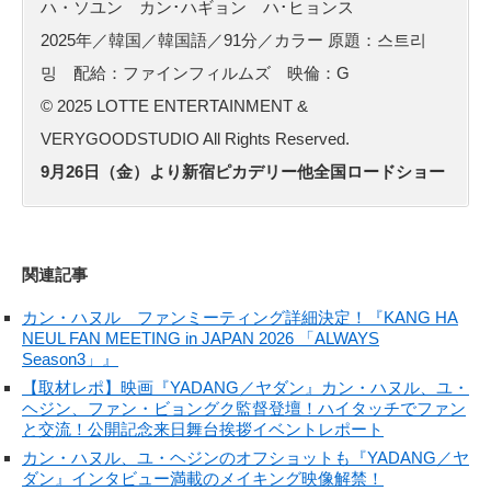
ハ・ソユン カン･ハギョン ハ･ヒョンス
2025年／韓国／韓国語／91分／カラー 原題：스트리
밍 配給：ファインフィルムズ 映倫：G
© 2025 LOTTE ENTERTAINMENT &
VERYGOODSTUDIO All Rights Reserved.
9月26日（金）より新宿ピカデリー他全国ロードショー
関連記事
カン・ハヌル ファンミーティング詳細決定！『KANG HA
NEUL FAN MEETING in JAPAN 2026 「ALWAYS
Season3」』
【取材レポ】映画『YADANG／ヤダン』カン・ハヌル、ユ・
ヘジン、ファン・ビョングク監督登壇！ハイタッチでファン
と交流！公開記念来日舞台挨拶イベントレポート
カン・ハヌル、ユ・ヘジンのオフショットも『YADANG／ヤ
ダン』インタビュー満載のメイキング映像解禁！