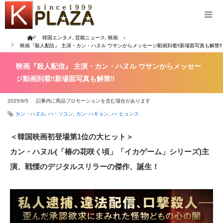
Home
韓国エンタメ
,
芸能ニュース
,
映画
映画『殺人配信』 主演・カン・ハヌル ウサンからメッセージ動画到着‼新場面写真も解禁‼
映画『殺人配信』 主演・カン・ハヌル ウサンからメッセー
ジ動画到着‼新場面写真も解禁‼
2025/9/5
記事内に商品プロモーションを含む場合があります
カン・ハヌル
,
ハ・ソユン
,
カン･ハギョン
,
ハ･ヒョンス
＜韓国映画初登場第1位の大ヒット＞
カン・ハヌル(「椿の花咲く頃」「イカゲーム」シリーズ)主
演、戦慄のデジタルスリラーの傑作、誕生！