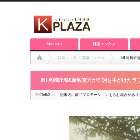
About-us
韓国エンタメ
韓国エンタメ
,
芸能ニュース
INI 尾崎
INI 尾崎匠海&藤牧京介が作詞を手がけたラブソング
2025/9/2
記事内に商品プロモーションを含む場合があり