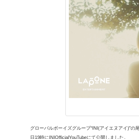
グローバルボーイズグループ“INI(アイエヌアイ)”の尾
日19時にINIOfficialYouTubeにて公開しました。