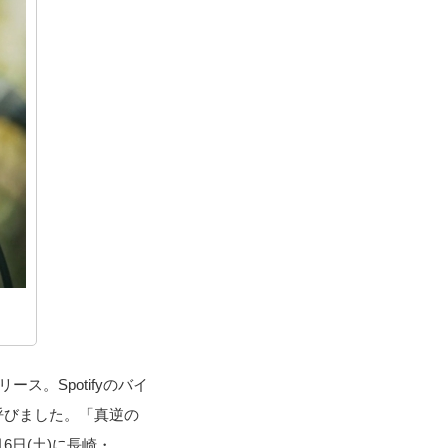
ース。Spotifyのバイ
呼びました。「真逆の
日(土)に長崎・