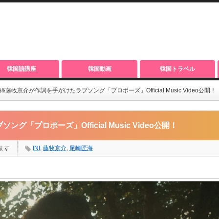
韓国語講座
韓国動画
韓国トラベル
匠海&藤牧京介が作詞を手がけたラブソング「プロポーズ」Official Music Video公開！
「プロポーズ」Official Music Video公開！
ます
INI
,
藤牧京介
,
尾崎匠海