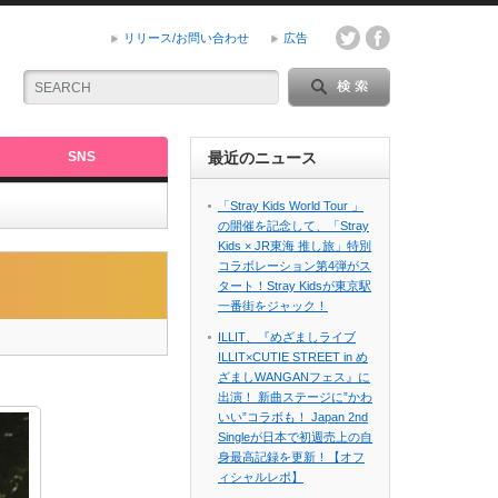
リリース/お問い合わせ
広告
SNS
最近のニュース
「Stray Kids World Tour 」
の開催を記念して、「Stray
Kids × JR東海 推し旅」特別
コラボレーション第4弾がス
タート！Stray Kidsが東京駅
一番街をジャック！
ILLIT、『めざましライブ
ILLIT×CUTIE STREET in め
ざましWANGANフェス』に
出演！ 新曲ステージに”かわ
いい”コラボも！ Japan 2nd
Singleが日本で初週売上の自
身最高記録を更新！【オフ
ィシャルレポ】