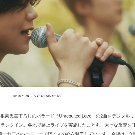
©LAPONE ENTERTAINMENT
書下ろしのバラード「Unrequited Love」の2曲をデジタルリリ
にランクイン。各地で路上ライブを実施したことも、大きな反響を
一無二のハーモニーで聴く人の心を魅了しています。今後は、9月6