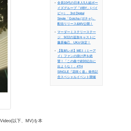
全員10代の日本人5人組ボー
イズグループ「VIBY」(バイ
ビー）、3rd Digital
Single「Gotcha (ガチャ)」
配信リリース&MV公開！
マーダーミステリーステー
ジ 9/22の追加キャストに
藤原倫己、UKが決定！
【取材レポ】ME:I（ミーア
イ）ファンの掛け声を絶
賛！「この曲で絶対紅白に
出ような！」4TH
SINGLE『花咲く道』発売記
念スペシャルイベント開催
ideo(以下、MV)を本