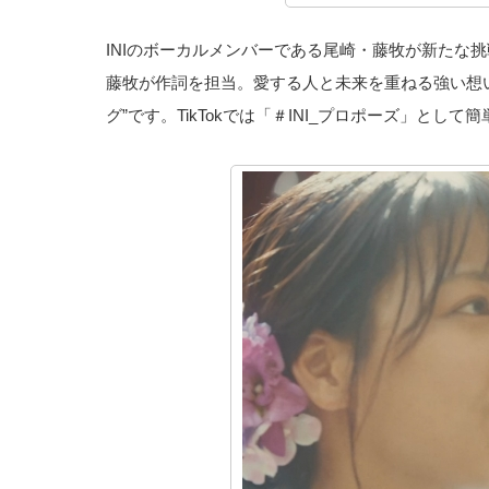
INIのボーカルメンバーである尾崎・藤牧が新たな
藤牧が作詞を担当。愛する人と未来を重ねる強い想
グ”です。TikTokでは「＃INI_プロポーズ」と