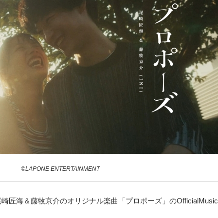
©LAPONE ENTERTAINMENT
崎匠海＆藤牧京介のオリジナル楽曲「プロポーズ」のOfficialMusicV