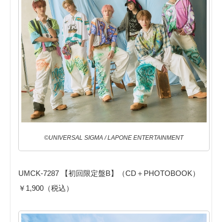
©UNIVERSAL SIGMA / LAPONE ENTERTAINMENT
UMCK-7287 【初回限定盤B】（CD＋PHOTOBOOK）
￥1,900（税込）