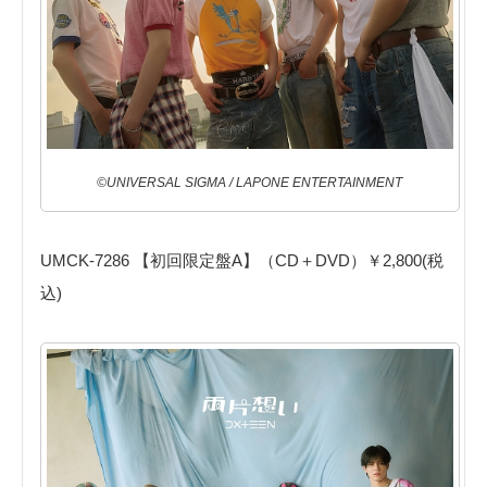
©UNIVERSAL SIGMA / LAPONE ENTERTAINMENT
UMCK-7286 【初回限定盤A】（CD＋DVD）￥2,800(税
込)