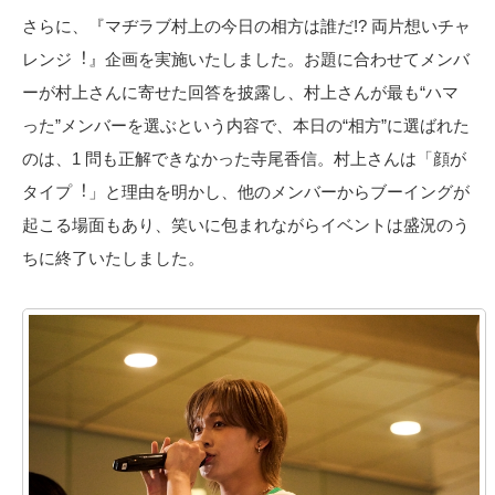
さらに、『マヂラブ村上の今⽇の相⽅は誰だ!? 両⽚想いチャ
レンジ︕』企画を実施いたしました。お題に合わせてメンバ
ーが村上さんに寄せた回答を披露し、村上さんが最も“ハマ
った”メンバーを選ぶという内容で、本⽇の“相⽅”に選ばれた
のは、1 問も正解できなかった寺尾⾹信。村上さんは「顔が
タイプ︕」と理由を明かし、他のメンバーからブーイングが
起こる場⾯もあり、笑いに包まれながらイベントは盛況のう
ちに終了いたしました。