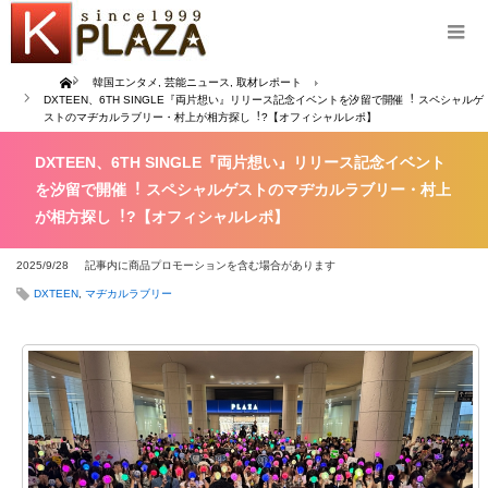
Home
韓国エンタメ
,
芸能ニュース
,
取材レポート
DXTEEN、6TH SINGLE『両⽚想い』リリース記念イベントを汐留で開催︕ スペシャルゲ
ストのマヂカルラブリー・村上が相⽅探し︕?【オフィシャルレポ】
DXTEEN、6TH SINGLE『両⽚想い』リリース記念イベント
を汐留で開催︕ スペシャルゲストのマヂカルラブリー・村上
が相⽅探し︕?【オフィシャルレポ】
2025/9/28
記事内に商品プロモーションを含む場合があります
DXTEEN
,
マヂカルラブリー