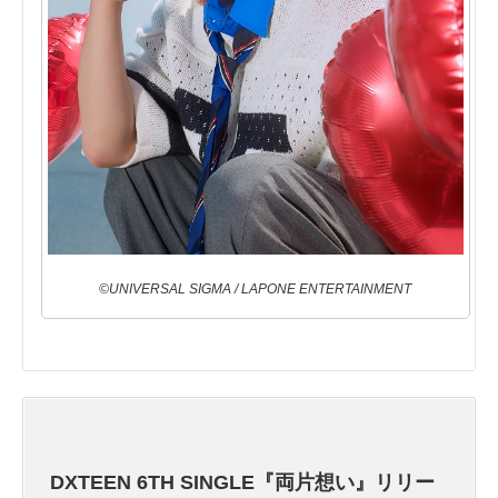
©UNIVERSAL SIGMA / LAPONE ENTERTAINMENT
DXTEEN 6TH SINGLE『両⽚想い』リリー