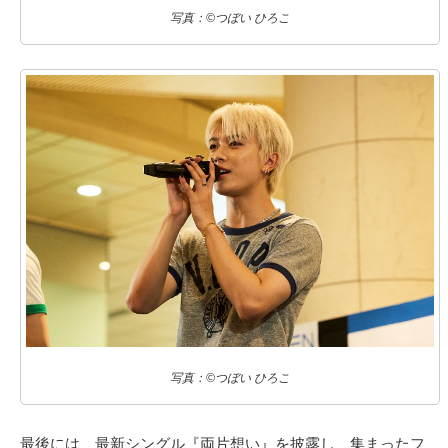
写真：©つぼい ひろこ
写真：©つぼい ひろこ
最後には、最新シングル『両⽚想い』を披露し、集まったフ