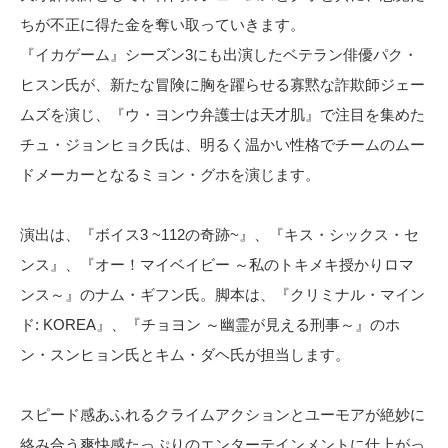
ちが不正に得た金を奪い取っていきます。
『イカゲーム』シーズン3にも出演したベテラン俳優パク・
ヒスン氏が、新たな冒険に胸を躍らせる寡黙な詐欺師ジェー
ムズを演じ、『ウ・ヨンウ弁護士は天才肌』で注目を集めた
チュ・ジョンヒョク氏は、明るく温かい性格でチームのムー
ドメーカーとなるミョン・グホを演じます。
演出は、『ボイス3 ~112の奇跡~』、『キス・シックス・セ
ンス』、『オー！マイベイビー ～私のトキメキ授かりロマ
ンス～』のナム・ギフン氏。脚本は、『クリミナル・マイン
ド: KOREA』、『チョヨン ～幽霊が見える刑事～』のホ
ン・スンヒョン氏とキム・ダヘ氏が担当します。
スピード感あふれるクライムアクションとユーモアが絶妙に
絡み合う爽快感たっぷりのエンターテインメントに仕上がっ