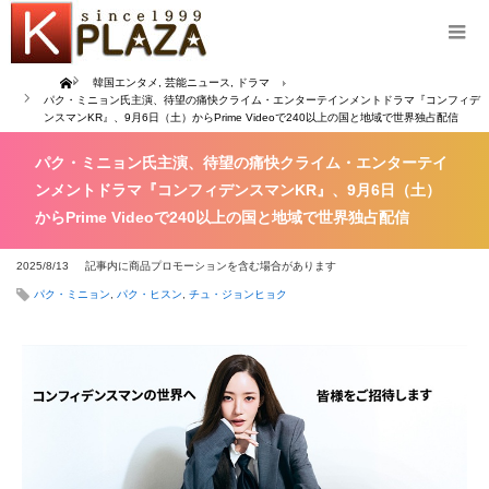
Home
韓国エンタメ
,
芸能ニュース
,
ドラマ
パク・ミニョン氏主演、待望の痛快クライム・エンターテインメントドラマ『コンフィデ
ンスマンKR』、9月6日（土）からPrime Videoで240以上の国と地域で世界独占配信
パク・ミニョン氏主演、待望の痛快クライム・エンターテイ
ンメントドラマ『コンフィデンスマンKR』、9月6日（土）
からPrime Videoで240以上の国と地域で世界独占配信
2025/8/13
記事内に商品プロモーションを含む場合があります
パク・ミニョン
,
パク・ヒスン
,
チュ・ジョンヒョク