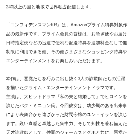
240以上の国と地域で世界独占配信します。
『コンフィデンスマンKR』は、Amazonプライム特典対象作
品の最新作です。プライム会員の皆様は、お急ぎ便やお届け
日時指定便などの迅速で便利な配送特典を追加料金なしで無
制限に利用できる他、その他さまざまなショッピング特典や
エンターテインメントをお楽しみいただけます。
本作は、悪党たちを巧みに出し抜く3人の詐欺師たちの活躍
を描いたクライム・エンターテインメントドラマです。
主演は、大ヒットドラマ『私の夫と結婚して』でヒロインを
演じたパク・ミニョン氏。今回彼女は、幼少期のある出来事
により表舞台から遠ざかった財閥令嬢のユン・イランを演じ
ます。鋭い直感と卓越した集中力、そして知性を兼ね備えた
天才詐欺師として、仲間のジェームズとグホと共に、悪党た