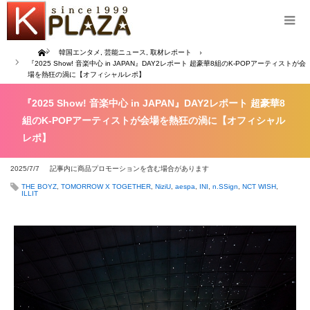
Home
韓国エンタメ
,
芸能ニュース
,
取材レポート
『2025 Show! 音楽中心 in JAPAN』DAY2レポート 超豪華8組のK-POPアーティストが会
場を熱狂の渦に【オフィシャルレポ】
『2025 Show! 音楽中心 in JAPAN』DAY2レポート 超豪華8
組のK-POPアーティストが会場を熱狂の渦に【オフィシャル
レポ】
2025/7/7
記事内に商品プロモーションを含む場合があります
THE BOYZ
,
TOMORROW X TOGETHER
,
NiziU
,
aespa
,
INI
,
n.SSign
,
NCT WISH
,
ILLIT