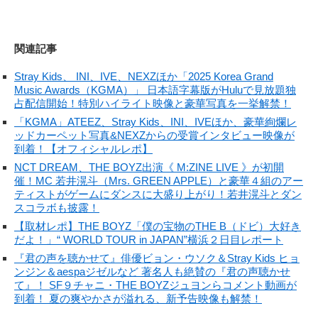
関連記事
Stray Kids、 INI、IVE、NEXZほか「2025 Korea Grand
Music Awards（KGMA）」 日本語字幕版がHuluで見放題独
占配信開始！特別ハイライト映像と豪華写真を一挙解禁！
「KGMA」ATEEZ、Stray Kids、INI、IVEほか、豪華絢爛レ
ッドカーペット写真&NEXZからの受賞インタビュー映像が
到着！【オフィシャルレポ】
NCT DREAM、THE BOYZ出演《 M:ZINE LIVE 》が初開
催！MC 若井滉斗（Mrs. GREEN APPLE）と豪華４組のアー
ティストがゲームにダンスに大盛り上がり！若井滉斗とダン
スコラボも披露！
【取材レポ】THE BOYZ「僕の宝物のTHE B（ドビ）大好き
だよ！」“ WORLD TOUR in JAPAN”横浜２日目レポート
『君の声を聴かせて』俳優ビョン・ウソク＆Stray Kids ヒョ
ンジン＆aespaジゼルなど 著名人も絶賛の『君の声聴かせ
て』！ SF９チャニ・THE BOYZジュヨンらコメント動画が
到着！ 夏の爽やかさが溢れる、新予告映像も解禁！