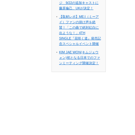
ジ 9/22の追加キャストに
藤原倫己、UKが決定！
【取材レポ】ME:I（ミーア
イ）ファンの掛け声を絶
賛！「この曲で絶対紅白に
出ような！」4TH
SINGLE『花咲く道』発売記
念スペシャルイベント開催
KIM JAE WON(キムジェウ
ォン)初となる日本でのファ
ンミーティング開催決定！