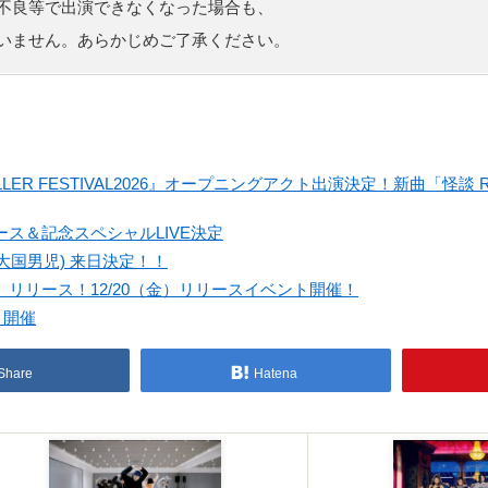
不良等で出演できなくなった場合も、
いません。あらかじめご了承ください。
LLER FESTIVAL2026』オープニングアクト出演決定！新曲「怪談
ース＆記念スペシャルLIVE決定
(ex.大国男児) 来日決定！！
Up】リリース！12/20（金）リリースイベント開催！
ト開催
Share
Hatena