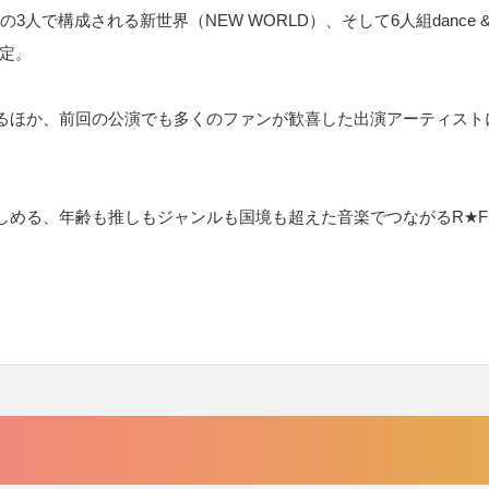
人で構成される新世界（NEW WORLD）、そして6人組dance & v
決定。
るほか、前回の公演でも多くのファンが歓喜した出演アーティスト
る、年齢も推しもジャンルも国境も超えた音楽でつながるR★FRIE