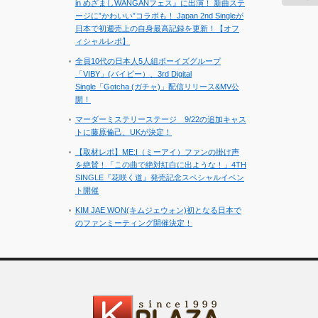
in めざましWANGANフェス』に出演！ 新曲ステ
カ
ージに”かわいい”コラボも！ Japan 2nd Singleが
イ
日本で初週売上の自身最高記録を更新！【オフ
ブ
ィシャルレポ】
全員10代の日本人5人組ボーイズグループ
「VIBY」(バイビー）、3rd Digital
Single「Gotcha (ガチャ)」配信リリース&MV公
開！
マーダーミステリーステージ 9/22の追加キャス
トに藤原倫己、UKが決定！
【取材レポ】ME:I（ミーアイ）ファンの掛け声
を絶賛！「この曲で絶対紅白に出ような！」4TH
SINGLE『花咲く道』発売記念スペシャルイベン
ト開催
KIM JAE WON(キムジェウォン)初となる日本で
のファンミーティング開催決定！