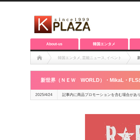
About-us
韓国エンタメ
韓国エンタメ
,
芸能ニュース
,
イベント
新
新世界（ＮＥＷ WORLD）・MikaL・FLS出演
2025/4/24
記事内に商品プロモーションを含む場合があ