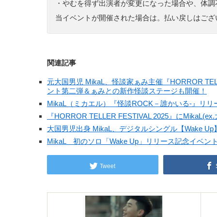
・やむを得ず出演者が変更になった場合や、体調
当イベントが開催された場合は。払い戻しはござ
関連記事
元大国男児 MikaL、怪談家ぁみ主催『HORROR TE
ント第二弾＆ぁみとの新作怪談ステージも開催！
MikaL（ミカエル）『怪談ROCK－誰かいる-』リリ
『HORROR TELLER FESTIVAL 2025』にMikaL
大国男児出身 MikaL、デジタルシングル【Wake 
MikaL 初のソロ「Wake Up」リリース記念イベン
Tweet