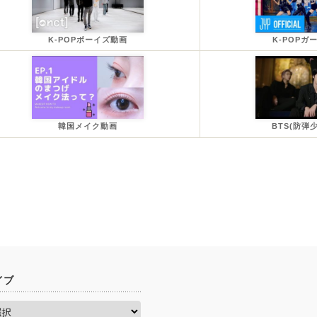
K-POPボーイズ動画
K-POPガ
韓国メイク動画
BTS(防弾
イブ