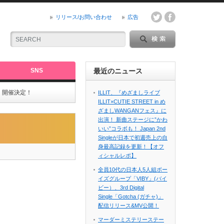
リリース/お問い合わせ
広告
SNS
最近のニュース
（日）開催決定！
ILLIT、『めざましライブ
ILLIT×CUTIE STREET in め
ざましWANGANフェス』に
出演！ 新曲ステージに”かわ
いい”コラボも！ Japan 2nd
Singleが日本で初週売上の自
身最高記録を更新！【オフ
ィシャルレポ】
全員10代の日本人5人組ボー
イズグループ「VIBY」(バイ
ビー）、3rd Digital
Single「Gotcha (ガチャ)」
配信リリース&MV公開！
マーダーミステリーステー