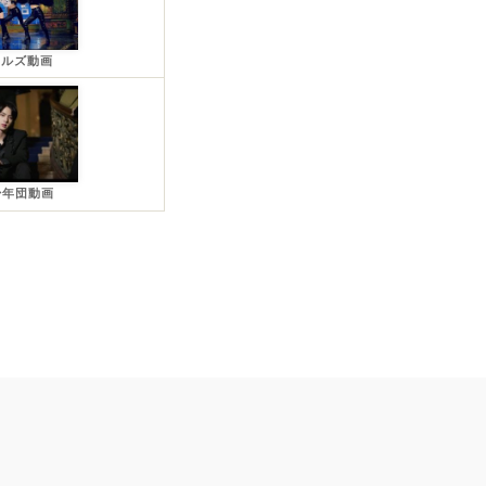
ールズ動画
少年団動画