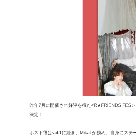
昨年7月に開催され好評を得た<R★FRIENDS F
決定！
ホスト役はvol.1に続き、MikaLが務め、自身