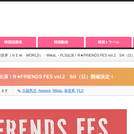
韓国語講座
韓国動画
韓国トラベル
世界（ＮＥＷ WORLD）・MikaL・FLS出演！R★FRIENDS FES vol.2 5/4
！R★FRIENDS FES vol.2 5/4（日）開催決定！
ります
大国男児
,
Apeace
,
MikaL
,
新世界
,
FLS