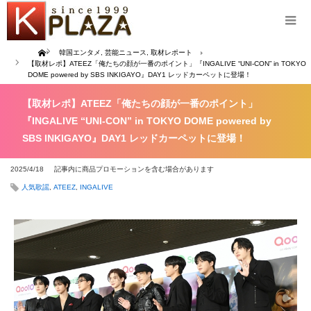
Home
韓国エンタメ
,
芸能ニュース
,
取材レポート
【取材レポ】ATEEZ「俺たちの顔が一番のポイント」『INGALIVE “UNI-CON” in TOKYO
DOME powered by SBS INKIGAYO』DAY1 レッドカーペットに登場！
【取材レポ】ATEEZ「俺たちの顔が一番のポイント」
『INGALIVE “UNI-CON” in TOKYO DOME powered by
SBS INKIGAYO』DAY1 レッドカーペットに登場！
2025/4/18
記事内に商品プロモーションを含む場合があります
人気歌謡
,
ATEEZ
,
INGALIVE