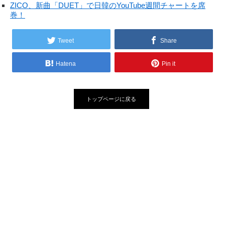
ZICO、新曲「DUET」で日韓のYouTube週間チャートを席
巻！
Tweet
Share
Hatena
Pin it
トップページに戻る