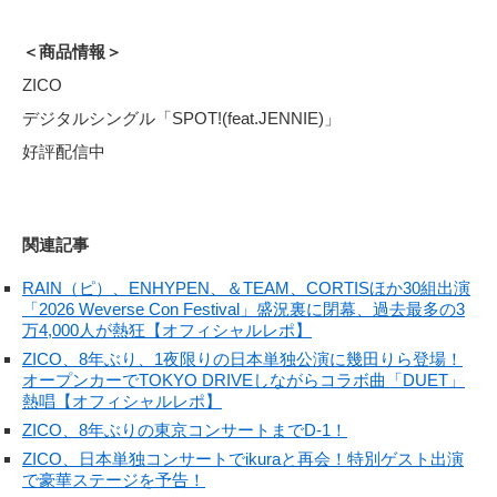
＜商品情報＞
ZICO
デジタルシングル「SPOT!(feat.JENNIE)」
好評配信中
関連記事
RAIN（ピ）、ENHYPEN、＆TEAM、CORTISほか30組出演
「2026 Weverse Con Festival」盛況裏に閉幕、過去最多の3
万4,000人が熱狂【オフィシャルレポ】
ZICO、8年ぶり、1夜限りの日本単独公演に幾田りら登場！
オープンカーでTOKYO DRIVEしながらコラボ曲「DUET」
熱唱【オフィシャルレポ】
ZICO、8年ぶりの東京コンサートまでD-1！
ZICO、日本単独コンサートでikuraと再会！特別ゲスト出演
で豪華ステージを予告！