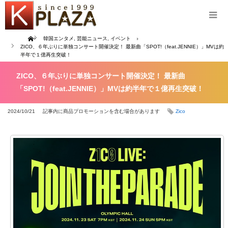
Home
韓国エンタメ
,
芸能ニュース
,
イベント
ZICO、６年ぶりに単独コンサート開催決定！ 最新曲「SPOT!（feat.JENNIE）」MVは約
半年で１億再生突破！
ZICO、６年ぶりに単独コンサート開催決定！ 最新曲
「SPOT!（feat.JENNIE）」MVは約半年で１億再生突破！
2024/10/21
記事内に商品プロモーションを含む場合があります
Zico