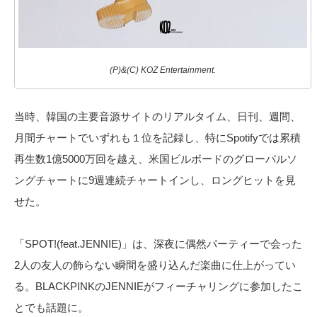
(P)&(C) KOZ Entertainment.
当時、韓国の主要音源サイトのリアルタイム、日刊、週間、
月間チャートでいずれも１位を記録し、特にSpotifyでは累積
再生数1億5000万回を越え、米国ビルボードのグローバルソ
ングチャートに9週連続チャートインし、ロングヒットを見
せた。
「SPOT!(feat.JENNIE)」は、深夜に偶然パーティーで会った
2人の友人の飾らない瞬間を盛り込んだ楽曲に仕上がってい
る。BLACKPINKのJENNIEがフィーチャリングに参加したこ
とでも話題に。